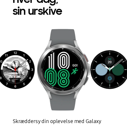
sin urskive
En Galaxy Watch4 Classic-enhed og dens forskellige urskiver kan ses.
Skræddersy din oplevelse med Galaxy