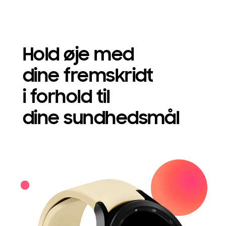
Hold øje med
dine fremskridt
i forhold til
dine sundhedsmål
Green Galaxy Watch4 med cremefarvet urrem viser et "fantastisk" budskab, der fejrer opnåelsen af et mål for kropssammensætning.