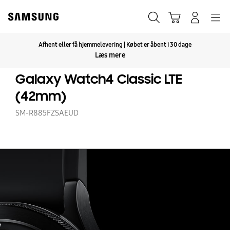
Skip
to
Søg
Indkøbskurv
Navigation
Log på
content
Afhent eller få hjemmelevering | Købet er åbent i 30 dage
Klik for at udvide
Læs mere
Galaxy Watch4 Classic LTE
(42mm)
SM-R885FZSAEUD