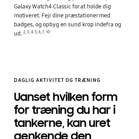
Galaxy Watch4 Classic for at holde dig
motiveret. Fejr dine præstationer med
badges, og opbyg en sund krop indefra og
2
,
3
,
4
,
5
,
6
,
7
,
10
ud.
DAGLIG AKTIVITET OG TRÆNING
Uanset hvilken form
for træning du har i
tankerne, kan uret
genkende den