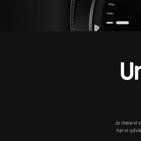
U
Jo mere vi v
har vi udvi