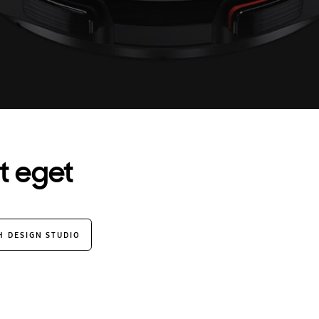
t eget
CH
DESIGN STUDIO