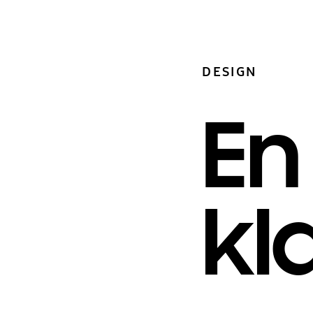
DESIGN
En
kl