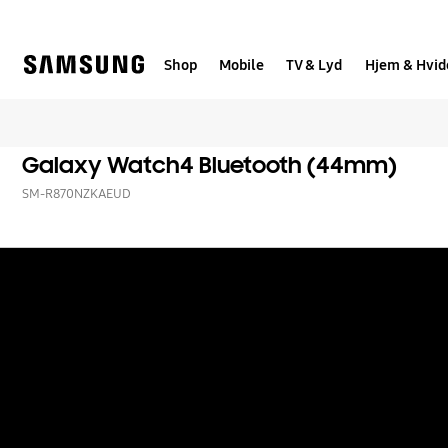
Skip
to
content
Shop
Mobile
TV & Lyd
Hjem & Hvid
Galaxy Watch4 Bluetooth (44mm)
SM-R870NZKAEUD