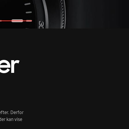
er
efter. Derfor
der kan vise