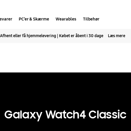
evarer
PC’er & Skærme
Wearables
Tilbehør
Afhent eller få hjemmelevering | Købet er åbent i 30 dage
Læs mere
Galaxy
Watch4 Classic