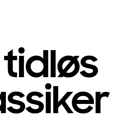
 tidløs
assiker