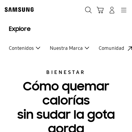
Skip
to
Buscar
Carrito
Navegación
Iniciar sesión
content
Explore
Contenidos
Nuestra Marca
Comunidad
BIENESTAR
Cómo quemar
calorías
sin sudar la gota
gorda