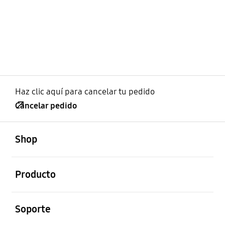
Haz clic aquí para cancelar tu pedido
Cancelar pedido
abierto
Footer Navigation
Shop
abierto
Producto
abierto
Soporte