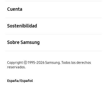
abierto
Cuenta
abierto
Sostenibilidad
abierto
Sobre Samsung
Copyright ⓒ 1995-2026 Samsung. Todos los derechos
reservados.
España/Español