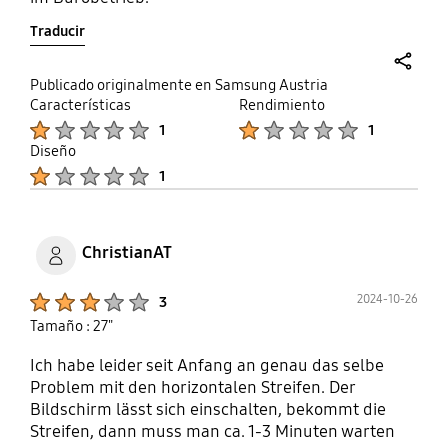
Traducir
share
Publicado originalmente en Samsung Austria
Características
Rendimiento
Product Ratings :
Product Ratings :
1
1
Diseño
Product Ratings :
1
ChristianAT
Product Ratings :
2024-10-26
3
Tamaño : 27"
Ich habe leider seit Anfang an genau das selbe
Problem mit den horizontalen Streifen. Der
Bildschirm lässt sich einschalten, bekommt die
Streifen, dann muss man ca. 1-3 Minuten warten