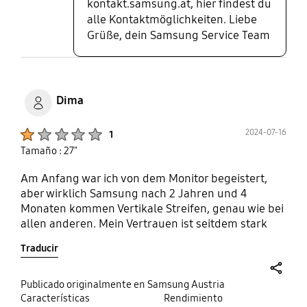
kontakt.samsung.at, hier findest du
alle Kontaktmöglichkeiten. Liebe
Grüße, dein Samsung Service Team
Dima
Product Ratings :
2024-07-16
1
Tamaño : 27"
Am Anfang war ich von dem Monitor begeistert,
aber wirklich Samsung nach 2 Jahren und 4
Monaten kommen Vertikale Streifen, genau wie bei
allen anderen. Mein Vertrauen ist seitdem stark
gesunken.
Traducir
share
Publicado originalmente en Samsung Austria
Características
Rendimiento