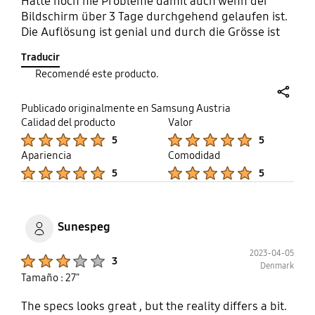
Hatte noch nie Probleme damit auch wenn der
Bildschirm über 3 Tage durchgehend gelaufen ist.
Die Auflösung ist genial und durch die Grösse ist
Filme schauen und das Spielen einfach nur
Traducir
grandios. Empfehle ich jedem.
Recomendé este producto.
share
Publicado originalmente en Samsung Austria
Calidad del producto
Valor
Product Ratings :
Product Ratings :
5
5
Apariencia
Comodidad
Product Ratings :
Product Ratings :
5
5
Sunespeg
2023-04-05
Product Ratings :
3
Denmark
Tamaño : 27"
The specs looks great , but the reality differs a bit.