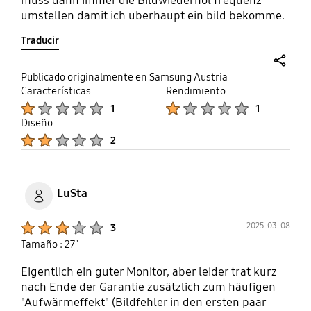
muss dann immer die Bildwiederhol frequenz
umstellen damit ich uberhaupt ein bild bekomme.
Die FreeSyncEinstellung funktioniert garnicht
Traducir
mehr. Habe aktuell die Grafikkarte von einer 3070
ti zu einer 5070 ti gewechselt, hat sich aber nichts
geändert so das es auf jeden fall am Monitor liegt.
share
Publicado originalmente en Samsung Austria
Características
Rendimiento
Product Ratings :
Product Ratings :
1
1
Diseño
Product Ratings :
2
LuSta
Product Ratings :
2025-03-08
3
Tamaño : 27"
Eigentlich ein guter Monitor, aber leider trat kurz
nach Ende der Garantie zusätzlich zum häufigen
"Aufwärmeffekt" (Bildfehler in den ersten paar