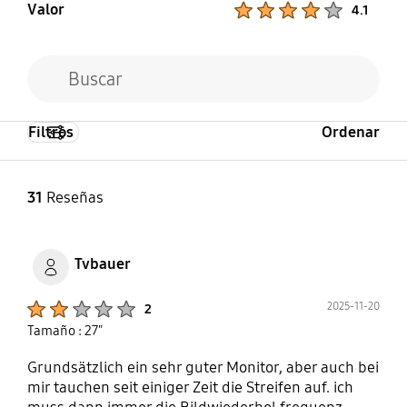
Valor
Product Ratings :
4.1
Filtros
Ordenar
31
Reseñas
Tvbauer
Product Ratings :
2025-11-20
2
Tamaño : 27"
Grundsätzlich ein sehr guter Monitor, aber auch bei
mir tauchen seit einiger Zeit die Streifen auf. ich