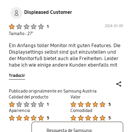
Displeased Customer
Product Ratings :
2024-01-09
1
Tamaño : 27"
Ein Anfangs toller Monitor mit guten Features. Die
Displaysettings selbst sind gut einzustellen und
der Monitorfuß bietet auch alle Freiheiten. Leider
habe ich wie einige andere Kunden ebenfalls mit
Problemen zu kämpfen, sobald der Monitor aus
Traducir
dem Standby kommt. Dann muss ich mehrere
Minuten lang mit Bildfehlern auskommen. Das
Ausmaß der Fehler wurde über die Zeit deutlich
share
Publicado originalmente en Samsung Austria
schlimmer. Anschließend ist der Monitor zwar zu
Calidad del producto
Valor
Product Ratings :
Product Ratings :
benutzen, doch kann das ja nicht der Anspruch an
1
5
einen Monitor sein.
Apariencia
Comodidad
Product Ratings :
Product Ratings :
5
5
Respuesta de Samsung: