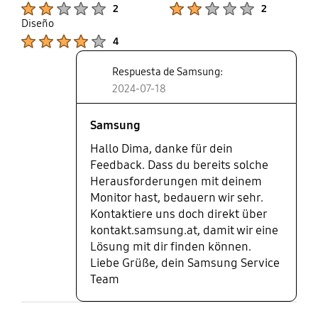
Product Ratings :
Product Ratings :
2
2
Diseño
Product Ratings :
4
Respuesta de Samsung:
2024-07-18
Samsung
Hallo Dima, danke für dein
Feedback. Dass du bereits solche
Herausforderungen mit deinem
Monitor hast, bedauern wir sehr.
Kontaktiere uns doch direkt über
kontakt.samsung.at, damit wir eine
Lösung mit dir finden können.
Liebe Grüße, dein Samsung Service
Team