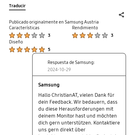
und in der Regel funktionierts dann wieder.
Traducir
Manchmal muss man aber leider doch den PC
öfters neustarten, wirkt so als hätte der HDMI/DP
Anschluss einen Fehler. Ansonsten find ich den
share
Publicado originalmente en Samsung Austria
Monitor echt klasse! Schade das bei mir die
Características
Rendimiento
Product Ratings :
Product Ratings :
Garantie ausgelaufen ist und ich es nicht früher
3
3
gepostet habe.
Diseño
Product Ratings :
5
Respuesta de Samsung:
2024-10-29
Samsung
Hallo ChristianAT, vielen Dank für
dein Feedback. Wir bedauern, dass
du diese Herausforderungen mit
deinem Monitor hast und möchten
dich gern unterstützen. Kontaktiere
uns gern direkt über