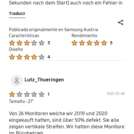
Sekunden nach dem Start) auch noch ein Fehler in
der Hintergrundbeleuchtung auf. Daher nicht zu
Traducir
empfehlen.
share
Publicado originalmente en Samsung Austria
Características
Rendimiento
Product Ratings :
Product Ratings :
3
5
Diseño
Product Ratings :
4
Lutz_Thueringen
Product Ratings :
2025-01-06
1
Tamaño : 27"
Von 26 Monitoren welche wir 2019 und 2020
eingekauft hatten, sind über 50% defekt. Sie alle
zeigen vertikale Streifen. Wir hatten diese Monitore
im Bürobetrieb.