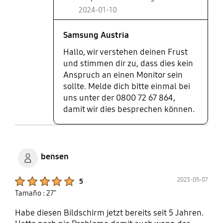
2024-01-10
Samsung Austria
Hallo, wir verstehen deinen Frust
und stimmen dir zu, dass dies kein
Anspruch an einen Monitor sein
sollte. Melde dich bitte einmal bei
uns unter der 0800 72 67 864,
damit wir dies besprechen können.
bensen
Product Ratings :
2023-05-07
5
Tamaño : 27"
Habe diesen Bildschirm jetzt bereits seit 5 Jahren.