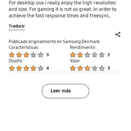
For desktop use i really enjoy the high resolution
and size. For gaming it is not so great. In order to
achieve the fast response times and freesync,
image quality is reduced so it is a trade-off
Traducir
between response and image quality, you cant
have both at same time . In gaming mode image
becomes a bit dull, less contrast and brightness.
share
Publicado originalmente en Samsung Denmark
Fortunately there are 3 buttons so you can easely
Características
Rendimiento
Product Ratings :
Product Ratings :
switch between modes.
3
2
Diseño
Valor
Product Ratings :
Product Ratings :
4
3
Leer más
bazaarvoice Certification Label