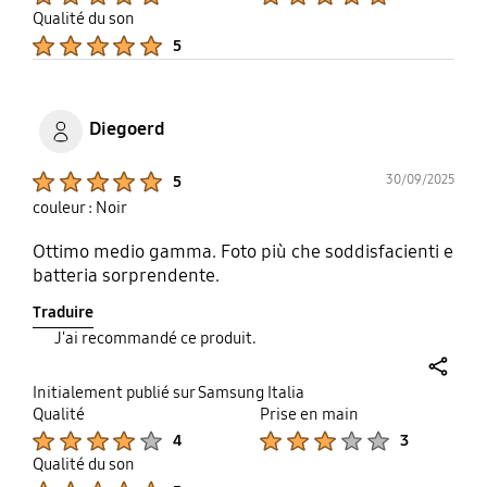
Qualité du son
Product Ratings :
5
Diegoerd
Product Ratings :
30/09/2025
5
couleur : Noir
Ottimo medio gamma. Foto più che soddisfacienti e
batteria sorprendente.
Traduire
J'ai recommandé ce produit.
share
Initialement publié sur Samsung Italia
Qualité
Prise en main
Product Ratings :
Product Ratings :
4
3
Qualité du son
Product Ratings :