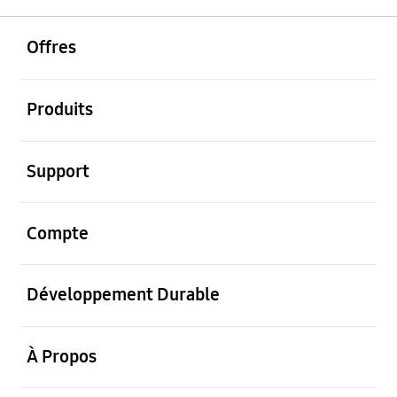
ouvrir
Footer Navigation
Offres
ouvrir
Produits
ouvrir
Support
ouvrir
Compte
ouvrir
Développement Durable
ouvrir
À Propos