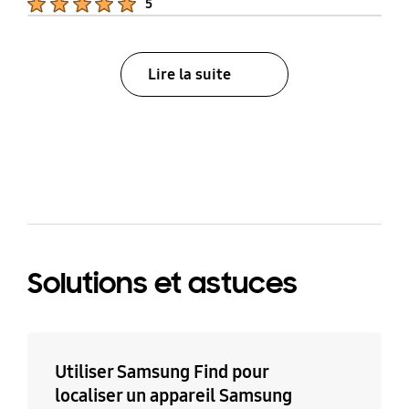
5
Lire la suite
bazaarvoice Certification Label
Solutions et astuces
Utiliser Samsung Find pour
localiser un appareil Samsung