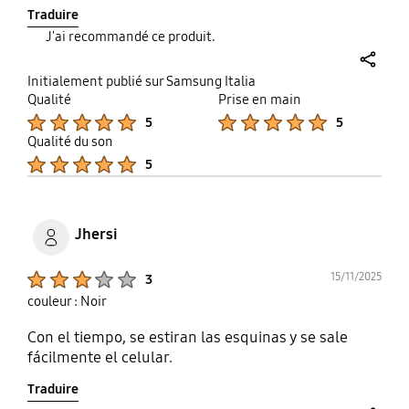
Traduire
J'ai recommandé ce produit.
share
Initialement publié sur Samsung Italia
Qualité
Prise en main
Product Ratings :
Product Ratings :
5
5
Qualité du son
Product Ratings :
5
Jhersi
Product Ratings :
15/11/2025
3
couleur : Noir
Con el tiempo, se estiran las esquinas y se sale
fácilmente el celular.
Traduire