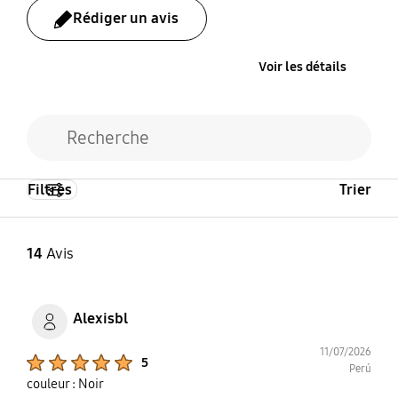
Rédiger un avis
Voir les détails
Filtres
Trier
14
Avis
Alexisbl
11/07/2026
Product Ratings :
5
Perú
couleur : Noir