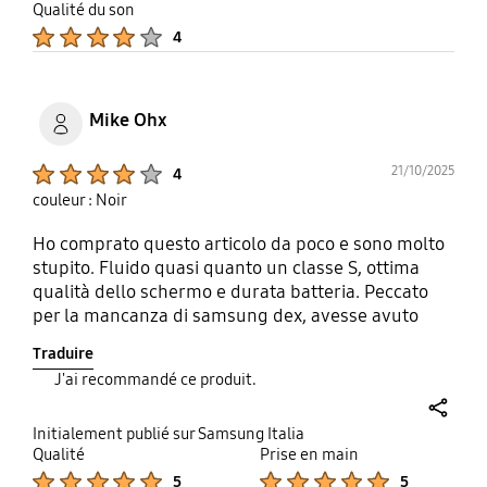
Qualité du son
Product Ratings :
4
Mike Ohx
Product Ratings :
21/10/2025
4
couleur : Noir
Ho comprato questo articolo da poco e sono molto
stupito. Fluido quasi quanto un classe S, ottima
qualità dello schermo e durata batteria. Peccato
per la mancanza di samsung dex, avesse avuto
anche quello sarebbe stato il top.
Traduire
J'ai recommandé ce produit.
share
Initialement publié sur Samsung Italia
Qualité
Prise en main
Product Ratings :
Product Ratings :
5
5