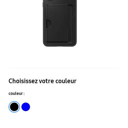
Ga
A
5
Choisissez votre couleur
couleur :
Noir
Bleu