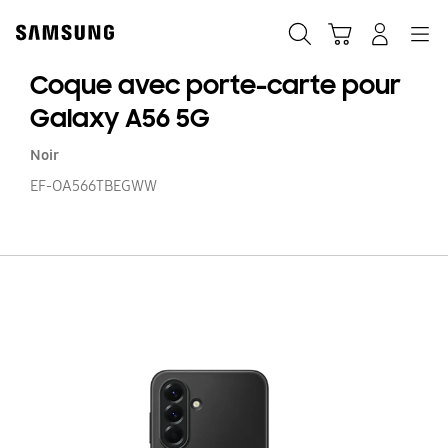
Skip
to
Recherche
Panier
Navigation
Se connecter
content
Coque avec porte-carte pour
Galaxy A56 5G
Noir
EF-OA566TBEGWW
C
a
po
ca
po