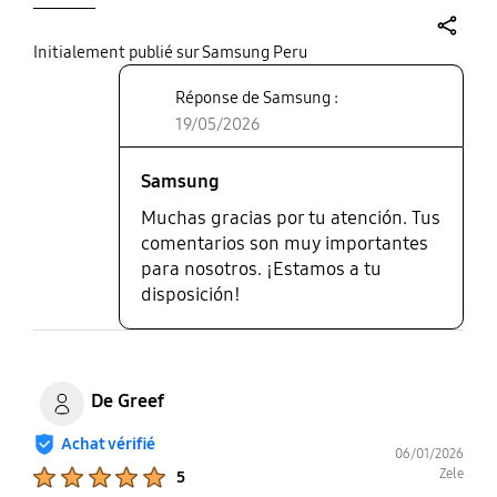
share
Initialement publié sur Samsung Peru
Réponse de Samsung :
19/05/2026
Samsung
Muchas gracias por tu atención. Tus
comentarios son muy importantes
para nosotros. ¡Estamos a tu
disposición!
De Greef
Achat vérifié
06/01/2026
Product Ratings :
Zele
5