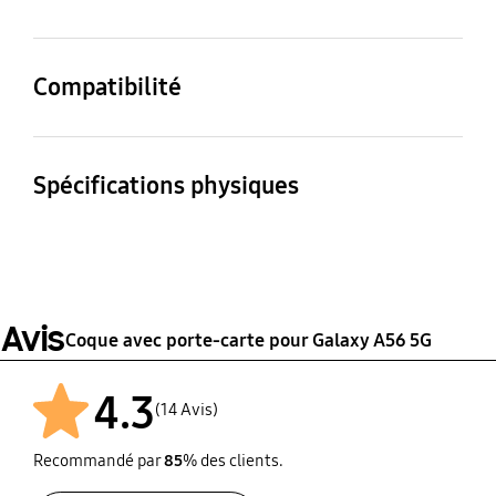
Contenu du coffret
Coque arrière avec
Compatibilité
porte-carte, Reflet
Modèles compatibles
Galaxy A56 5G
Spécifications physiques
Dimensions du produit
Poids
80.9 x 165.6 x 10.6 mm
33 g
Avis
Coque avec porte-carte pour Galaxy A56 5G
4.3
(14 Avis)
Recommandé par
85
% des clients.