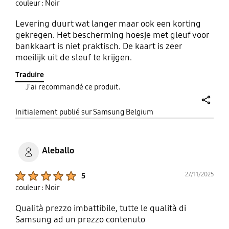
couleur : Noir
Levering duurt wat langer maar ook een korting
gekregen. Het bescherming hoesje met gleuf voor
bankkaart is niet praktisch. De kaart is zeer
moeilijk uit de sleuf te krijgen.
Traduire
J'ai recommandé ce produit.
share
Initialement publié sur Samsung Belgium
Aleballo
Product Ratings :
27/11/2025
5
couleur : Noir
Qualità prezzo imbattibile, tutte le qualità di
Samsung ad un prezzo contenuto