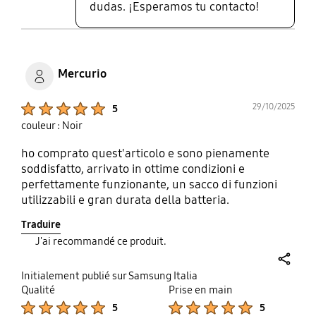
dudas. ¡Esperamos tu contacto!
Mercurio
Product Ratings :
29/10/2025
5
couleur : Noir
ho comprato quest'articolo e sono pienamente
soddisfatto, arrivato in ottime condizioni e
perfettamente funzionante, un sacco di funzioni
utilizzabili e gran durata della batteria.
Traduire
J'ai recommandé ce produit.
share
Initialement publié sur Samsung Italia
Qualité
Prise en main
Product Ratings :
Product Ratings :
5
5