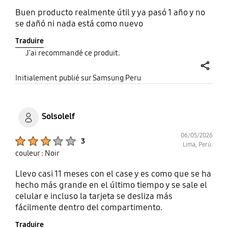
Buen producto realmente útil y ya pasó 1 año y no
se dañó ni nada está como nuevo
Traduire
J'ai recommandé ce produit.
share
Initialement publié sur Samsung Peru
Solsolelf
06/05/2026
Product Ratings :
3
Lima, Perú.
couleur : Noir
Llevo casi 11 meses con el case y es como que se ha
hecho más grande en el último tiempo y se sale el
celular e incluso la tarjeta se desliza más
fácilmente dentro del compartimento.
Traduire