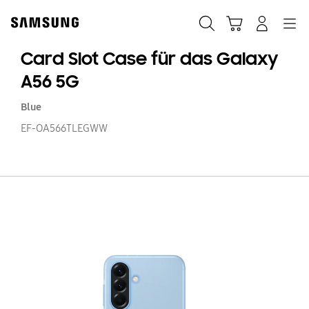
Skip
Skip
to
to
Suchen
Warenkorb
Anmelden
Navigation
content
accessibility
help
Card Slot Case für das Galaxy
A56 5G
Blue
EF-OA566TLEGWW
C
Sl
C
fü
d