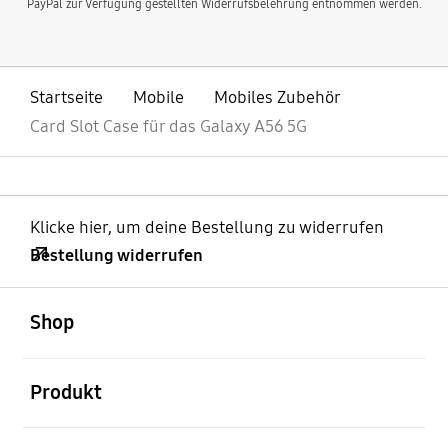
PayPal zur Verfügung gestellten Widerrufsbelehrung entnommen werden.
Startseite
Mobile
Mobiles Zubehör
Card Slot Case für das Galaxy A56 5G
Klicke hier, um deine Bestellung zu widerrufen
Bestellung widerrufen
öffnen
Footer Navigation
Shop
öffnen
Produkt
öffnen