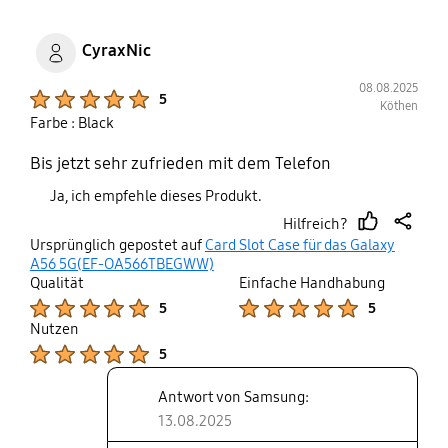
CyraxNic
08.08.2025
Product Ratings :
5
Köthen
Farbe : Black
Bis jetzt sehr zufrieden mit dem Telefon
Ja, ich empfehle dieses Produkt.
Hilfreich?
thumb
share
Ursprünglich gepostet auf
Card Slot Case für das Galaxy
up
A56 5G(EF-OA566TBEGWW)
Qualität
Einfache Handhabung
Product Ratings :
Product Ratings :
5
5
Nutzen
Product Ratings :
5
Antwort von Samsung:
13.08.2025