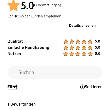
5.0
(1 Bewertungen)
Von
100
% der Kunden empfohlen.
Details ansehen
Qualität
Product Ratings :
5.0
Einfache Handhabung
Product Ratings :
5.0
Nutzen
Product Ratings :
5.0
Filter
Sortieren
Open Tooltip Layer
1
Bewertungen