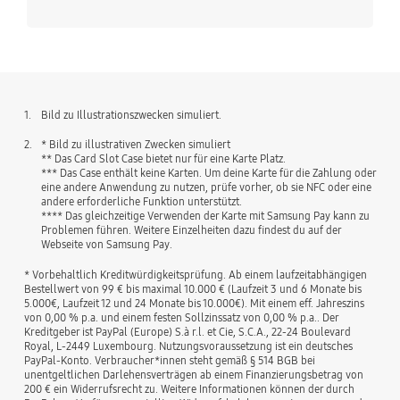
1.
Bild zu Illustrationszwecken simuliert.
2.
* Bild zu illustrativen Zwecken simuliert
** Das Card Slot Case bietet nur für eine Karte Platz.
*** Das Case enthält keine Karten. Um deine Karte für die Zahlung oder
eine andere Anwendung zu nutzen, prüfe vorher, ob sie NFC oder eine
andere erforderliche Funktion unterstützt.
**** Das gleichzeitige Verwenden der Karte mit Samsung Pay kann zu
Problemen führen. Weitere Einzelheiten dazu findest du auf der
Webseite von Samsung Pay.
* Vorbehaltlich Kreditwürdigkeitsprüfung. Ab einem laufzeitabhängigen
Bestellwert von 99 € bis maximal 10.000 € (Laufzeit 3 und 6 Monate bis
5.000€, Laufzeit 12 und 24 Monate bis 10.000€). Mit einem eff. Jahreszins
von 0,00 % p.a. und einem festen Sollzinssatz von 0,00 % p.a.. Der
Kreditgeber ist PayPal (Europe) S.à r.l. et Cie, S.C.A., 22-24 Boulevard
Royal, L-2449 Luxembourg. Nutzungsvoraussetzung ist ein deutsches
PayPal-Konto. Verbraucher*innen steht gemäß § 514 BGB bei
unentgeltlichen Darlehensverträgen ab einem Finanzierungsbetrag von
200 € ein Widerrufsrecht zu. Weitere Informationen können der durch