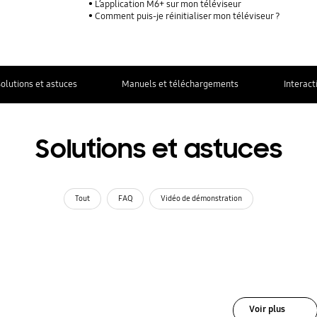
L’application M6+ sur mon téléviseur
Comment puis-je réinitialiser mon téléviseur ?
olutions et astuces
Manuels et téléchargements
Interact
Solutions et astuces
Tout
FAQ
Vidéo de démonstration
Voir plus