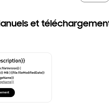
anuels et téléchargemen
escription}}
e.fileVersion}}
ze}} MB
{{file.fileModifiedDate}}
mes}}
uageName}}
uageName}}
gement