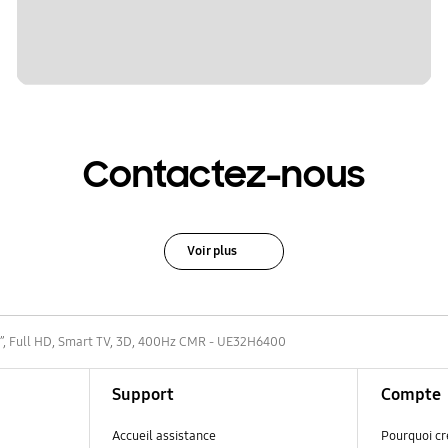
Contactez-nous
Voir plus
’’, Full HD, Smart TV, 3D, 400Hz CMR - UE32H6400
Support
Compte
Accueil assistance
Pourquoi c