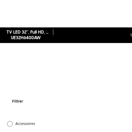
TV LED 32’’, Full HD, Smart TV, 3D, 400Hz CMR - UE32H6400
S
UE32H6400AW
Filtrer
Accessoires