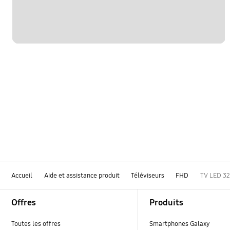
Accueil
Aide et assistance produit
Téléviseurs
FHD
TV LED 32
Footer Navigation
Offres
Produits
Toutes les offres
Smartphones Galaxy