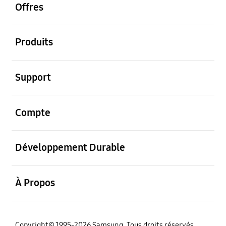
Offres
ouvrir
Produits
ouvrir
Support
ouvrir
Compte
ouvrir
Développement Durable
ouvrir
À Propos
‌Copyright© 1995-2026 Samsung. Tous droits réservés.