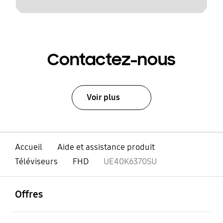
Contactez-nous
Voir plus
Accueil
Aide et assistance produit
Téléviseurs
FHD
UE40K6370SU
ouvrir
Footer Navigation
Offres
ouvrir