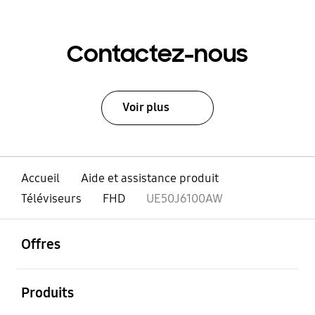
Contactez-nous
Voir plus
Accueil
Aide et assistance produit
Téléviseurs
FHD
UE50J6100AW
ouvrir
Footer Navigation
Offres
ouvrir
Produits