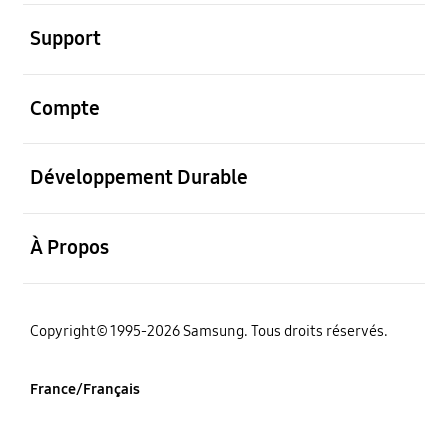
ouvrir
Support
ouvrir
Compte
ouvrir
Développement Durable
ouvrir
À Propos
‌Copyright© 1995-2026 Samsung. Tous droits réservés.
France/Français