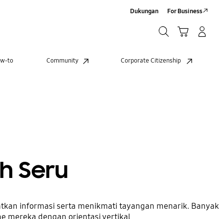
Dukungan
For Business
Cari
Troli
Login/Sign-Up
Cari
w-to
Community
Corporate Citizenship
h Seru
atkan informasi serta menikmati tayangan menarik. Banyak
e mereka dengan orientasi vertikal