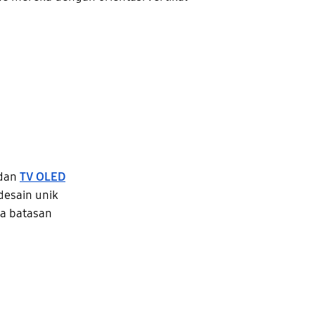
dan
TV OLED
desain unik
a batasan