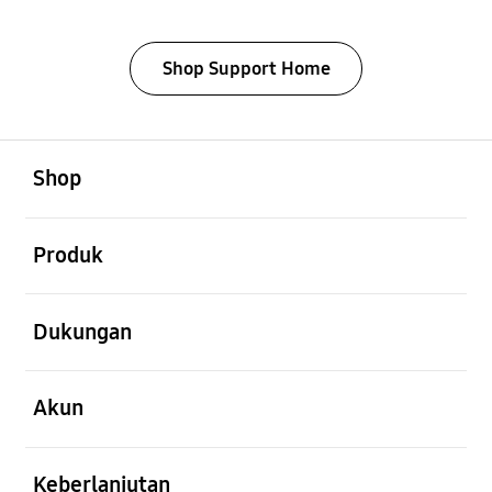
Shop Support Home
Buka
Footer Navigation
Shop
Buka
Produk
Buka
Dukungan
Buka
Akun
Buka
Keberlanjutan