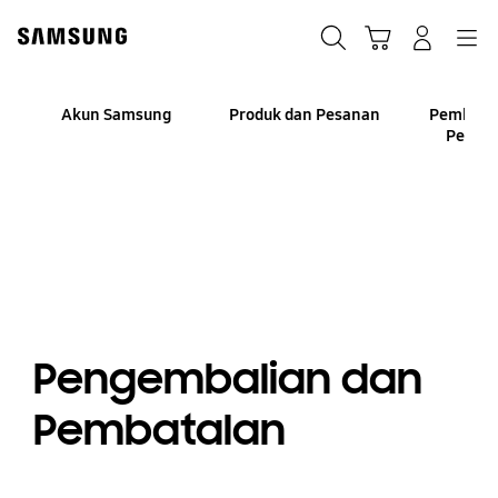
Skip
to
Cari
Troli
Login
Navigation
content
Akun Samsung
Produk dan Pesanan
Pembaya
Pembi
Pengembalian dan
Pembatalan