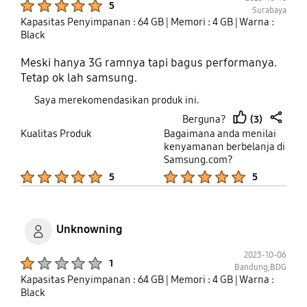
5
Surabaya
Kapasitas Penyimpanan : 64 GB
| Memori : 4 GB
| Warna :
Black
Meski hanya 3G ramnya tapi bagus performanya.
Tetap ok lah samsung.
Saya merekomendasikan produk ini.
(3)
Berguna?
thumb
share
Kualitas Produk
Bagaimana anda menilai
up
kenyamanan berbelanja di
Samsung.com?
Product Ratings :
Product Ratings :
5
5
Unknowning
2023-10-06
Product Ratings :
1
Bandung,BDG
Kapasitas Penyimpanan : 64 GB
| Memori : 4 GB
| Warna :
Black