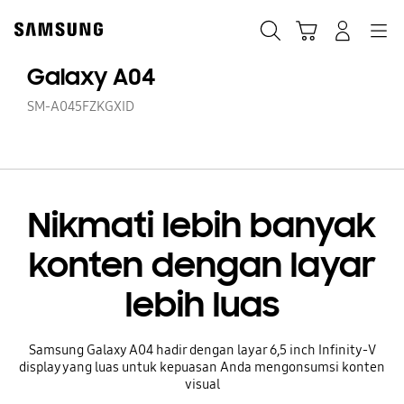
Skip
to
Cari
Troli
Login
Navigation
content
Galaxy A04
SM-A045FZKGXID
Nikmati lebih banyak
konten dengan layar
lebih luas
Samsung Galaxy A04 hadir dengan layar 6,5 inch Infinity-V
display yang luas untuk kepuasan Anda mengonsumsi konten
visual