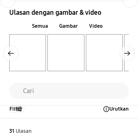
Ulasan dengan gambar & video
Semua
Gambar
Video
Layer popup open
Layer popup open
Layer popup open
Layer popup open
Previous
Next
Filter
Urutkan
Open Tooltip Layer
31
Ulasan