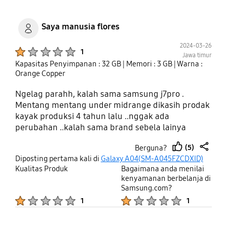
Saya manusia flores
2024-03-26
Product Ratings :
1
Jawa timur
Kapasitas Penyimpanan : 32 GB
| Memori : 3 GB
| Warna :
Orange Copper
Ngelag parahh, kalah sama samsung j7pro .
Mentang mentang under midrange dikasih prodak
kayak produksi 4 tahun lalu ..nggak ada
perubahan ..kalah sama brand sebela lainya
(5)
Berguna?
thumb
share
Diposting pertama kali di
Galaxy A04(SM-A045FZCDXID)
up
Kualitas Produk
Bagaimana anda menilai
kenyamanan berbelanja di
Samsung.com?
Product Ratings :
Product Ratings :
1
1