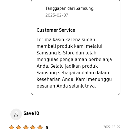
Tanggapan dari Samsung:
2023-02-07
Customer Service
Terima kasih karena sudah
membeli produk kami melalui
Samsung E-Store dan telah
mengulas pengalaman berbelanja
Anda. Selalu jadikan produk
Samsung sebagai andalan dalam
keseharian Anda. Kami menunggu
pesanan Anda selanjutnya.
Save10
Product Ratings :
2022-12-29
5