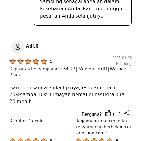
Samsung sebagai andalan dalam
keseharian Anda. Kami menunggu
pesanan Anda selanjutnya.
Adi.R
2023-01-05
Product Ratings :
5
Bandung
Kapasitas Penyimpanan : 64 GB
| Memori : 4 GB
| Warna :
Black
Baru beli sangat suka hp nya,test game dari
20%sampai 10% lumayan hemat durasi kira kira
20 menit
(11)
Berguna?
thumb
share
Kualitas Produk
Bagaimana anda menilai
up
kenyamanan berbelanja di
Samsung.com?
Product Ratings :
Product Ratings :
5
5