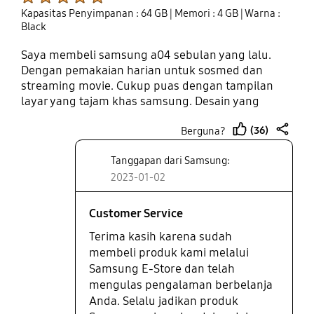
Kapasitas Penyimpanan : 64 GB
| Memori : 4 GB
| Warna :
Black
Saya membeli samsung a04 sebulan yang lalu.
Dengan pemakaian harian untuk sosmed dan
streaming movie. Cukup puas dengan tampilan
layar yang tajam khas samsung. Desain yang
minimalis namun berkelas. Batere bertahan lebih
(36)
Berguna?
dari 1 hari.
thumb
share
up
Tanggapan dari Samsung:
2023-01-02
Customer Service
Terima kasih karena sudah
membeli produk kami melalui
Samsung E-Store dan telah
mengulas pengalaman berbelanja
Anda. Selalu jadikan produk