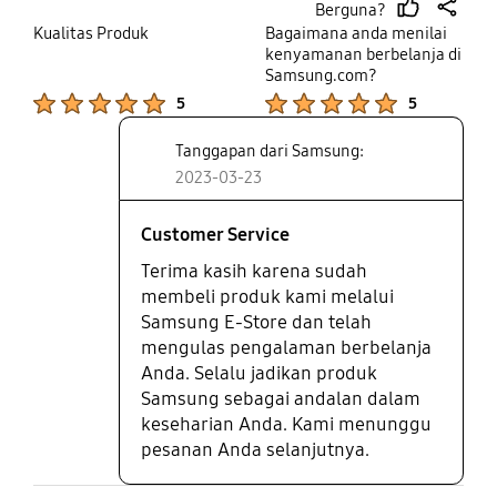
Berguna?
thumb
share
Kualitas Produk
Bagaimana anda menilai
up
kenyamanan berbelanja di
Samsung.com?
Product Ratings :
Product Ratings :
5
5
Tanggapan dari Samsung:
2023-03-23
Customer Service
Terima kasih karena sudah
membeli produk kami melalui
Samsung E-Store dan telah
mengulas pengalaman berbelanja
Anda. Selalu jadikan produk
Samsung sebagai andalan dalam
keseharian Anda. Kami menunggu
pesanan Anda selanjutnya.