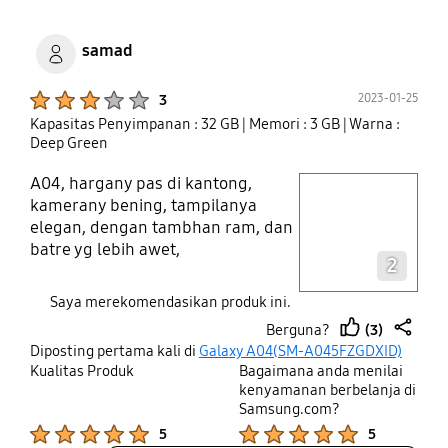
samad
Product Ratings :
2023-01-25
3
Kapasitas Penyimpanan : 32 GB
| Memori : 3 GB
| Warna :
Deep Green
A04, hargany pas di kantong,
play video
kamerany bening, tampilanya
elegan, dengan tambhan ram, dan
Layer popup open
batre yg lebih awet,
2
Saya merekomendasikan produk ini.
(3)
Berguna?
thumb
share
Diposting pertama kali di
Galaxy A04(SM-A045FZGDXID)
up
Kualitas Produk
Bagaimana anda menilai
kenyamanan berbelanja di
Samsung.com?
Product Ratings :
Product Ratings :
5
5