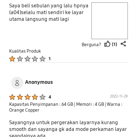
Saya beli sebulan yang lalu hpnya
play video
(a04)selalu mati sendiri ke layar
utama langsung mati lagi
Layer popup open
(1)
Berguna?
thumb
share
Kualitas Produk
up
Product Ratings :
1
Anonymous
Product Ratings :
2022-11-29
4
Kapasitas Penyimpanan : 64 GB
| Memori : 4 GB
| Warna :
Orange Copper
Sayangnya untuk pergerakan layarnya kurang
smooth dan sayanga gk ada mode perkaman layar
seandainya ada