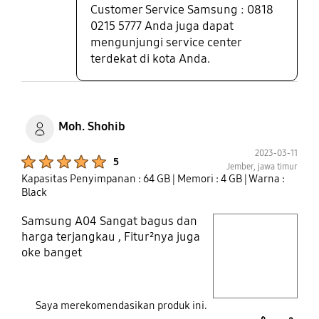
Customer Service Samsung : 0818
0215 5777 Anda juga dapat
mengunjungi service center
terdekat di kota Anda.
Moh. Shohib
2023-03-11
Product Ratings :
5
Jember, jawa timur
Kapasitas Penyimpanan : 64 GB
| Memori : 4 GB
| Warna :
Black
Samsung A04 Sangat bagus dan
play video
harga terjangkau , Fitur²nya juga
oke banget
Layer popup open
Saya merekomendasikan produk ini.