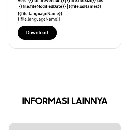
Versi {{file.fileVersion}}
{{file.fileSize}} MB
{{file.fileModifiedDate}}
{{file.osNames}}
{{file.languageName}}
{{file.languageName}}
Download
INFORMASI LAINNYA