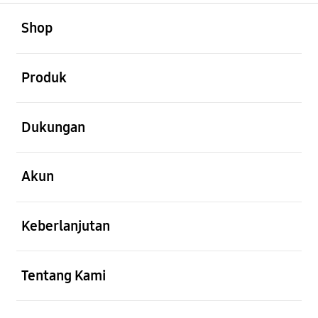
Buka
Footer Navigation
Shop
Buka
Produk
Buka
Dukungan
Buka
Akun
Buka
Keberlanjutan
Buka
Tentang Kami