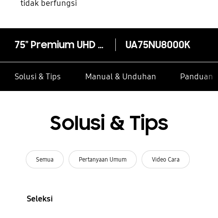
tidak berfungsi
75" Premium UHD 4K Smart TV NU8000 Series 8
UA75NU8000K
Solusi & Tips
Manual & Unduhan
Panduan I
Solusi & Tips
Semua
Pertanyaan Umum
Video Cara
Seleksi