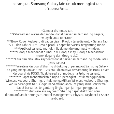
perangkat Samsung Galaxy lain untuk meningkatkan
efisiensi Anda.
*Gambar disimulasikan.
**Ketersediaan warna dan model dapat bervariasi tergantung negara,
wilayah, atau operator.
***Book Cover Keyboard dijual terpisah. Produk tersedia untuk Galaxy Tab
S9 FE dan Tab S9 FE+. Desain produk dapat bervariasi tergantung model.
****Aplikasi tertentu mungkin tidak mendukung multi window.
*****Google Meet dapat diunduh di Google Play. Google Meet adalah
merek dagang dari Google LLC.
******Fitur dan tata letak keyboard dapat bervariasi tergantung model atau
jenis bahasa.
*******Wireless Keyboard Sharing didukung di perangkat Samsung Galaxy
Tab yang menjalankan One UI 2.5 atau di atasnya, tersambung ke Book Cover
Keyboard via POGO. Tidak tersedia di model smartphone tertentu.
********Dapat mendaftarkan hingga 3 perangkat untuk menggunakan
Wireless Keyboard Sharing. Untuk mengaktifkan Wireless Keyboard Sharing,
kedua perangkat harus login ke Samsung account yang sama. Performa
dapat bervariasi tergantung lingkungan jaringan pengguna.
*********Fitur Wireless Keyboard Sharing dapat diaktifkan atau
dinonaktifkan di Settings > General Management > Physical Keyboard > Share
keyboard.