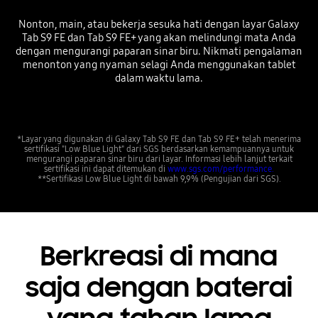
Nonton, main, atau bekerja sesuka hati dengan layar Galaxy
Tab S9 FE dan Tab S9 FE+ yang akan melindungi mata Anda
dengan mengurangi paparan sinar biru. Nikmati pengalaman
menonton yang nyaman selagi Anda menggunakan tablet
dalam waktu lama.
*Layar yang digunakan di Galaxy Tab S9 FE dan Tab S9 FE+ telah menerima
sertifikasi "Low Blue Light" dari SGS berdasarkan kemampuannya untuk
mengurangi paparan sinar biru dari layar. Informasi lebih lanjut terkait
sertifikasi ini dapat ditemukan di
www.sgs.com/performance.
**Sertifikasi Low Blue Light di bawah 9,9% (Pengujian dari SGS).
Berkreasi di mana
saja dengan baterai