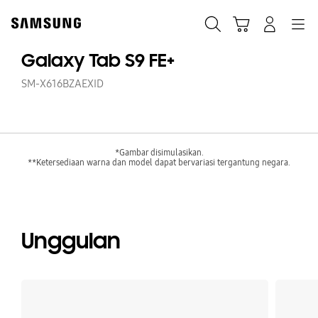
Skip
to
Cari
Troli
Login
Navigation
content
Galaxy Tab S9 FE+
SM-X616BZAEXID
*Gambar disimulasikan.
**Ketersediaan warna dan model dapat bervariasi tergantung negara.
Unggulan