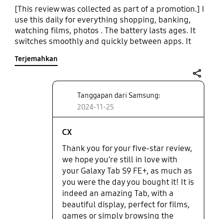
[This review was collected as part of a promotion.] I
use this daily for everything shopping, banking,
watching films, photos . The battery lasts ages. It
switches smoothly and quickly between apps. It
has a large screen which is really vibrant so it’s
Terjemahkan
perfect for watching films, my daughter often
takes it for this as it exceeds the quality of her
tablet screen. Camera quality is excellent for a
share
tablet, I use it a lot to take and upload photos to
Tanggapan dari Samsung:
social media and selling platforms. It comes with a
2024-11-25
free S pen so don’t have to pay extra for it like with
competitors . The tablet case feels durable and
CX
looks sleek. I definitely will be sticking with
Thank you for your five-star review,
Samsung in the future.
we hope you’re still in love with
your Galaxy Tab S9 FE+, as much as
you were the day you bought it! It is
indeed an amazing Tab, with a
beautiful display, perfect for films,
games or simply browsing the