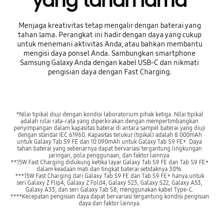
yang tahan lama
Menjaga kreativitas tetap mengalir dengan baterai yang
tahan lama. Perangkat ini hadir dengan daya yang cukup
untuk menemani aktivitas Anda, atau bahkan membantu
mengisi daya ponsel Anda. Sambungkan smartphone
Samsung Galaxy Anda dengan kabel USB-C dan nikmati
pengisian daya dengan Fast Charging.
*Nilai tipikal diuji dengan kondisi laboratorium pihak ketiga. Nilai tipikal
adalah nilai rata-rata yang diperkirakan dengan mempertimbangkan
penyimpangan dalam kapasitas baterai di antara sampel baterai yang diuji
dengan standar IEC 61960. Kapasitas terukur (tipikal) adalah 8.000mAh
untuk Galaxy Tab S9 FE dan 10.090mAh untuk Galaxy Tab S9 FE+. Daya
tahan baterai yang sebenarnya dapat bervariasi tergantung lingkungan
jaringan, pola penggunaan, dan faktor lainnya.
**15W Fast Charging didukung ketika layar Galaxy Tab S9 FE dan Tab S9 FE+
dalam keadaan mati dan tingkat baterai setidaknya 30%.
***15W Fast Charging dari Galaxy Tab S9 FE dan Tab S9 FE+ hanya untuk
seri Galaxy Z Flip4, Galaxy Z Fold4, Galaxy S23, Galaxy S22, Galaxy A53,
Galaxy A33, dan seri Galaxy Tab S8, menggunakan kabel Type-C.
****Kecepatan pengisian daya dapat bervariasi tergantung kondisi pengisian
daya dan faktor lainnya.