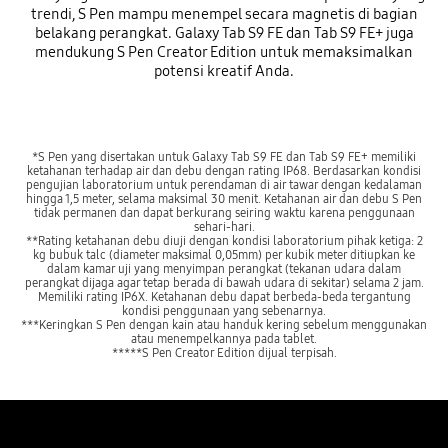
trendi, S Pen mampu menempel secara magnetis di bagian
belakang perangkat. Galaxy Tab S9 FE dan Tab S9 FE+ juga
mendukung S Pen Creator Edition untuk memaksimalkan
potensi kreatif Anda.
*S Pen yang disertakan untuk Galaxy Tab S9 FE dan Tab S9 FE+ memiliki
ketahanan terhadap air dan debu dengan rating IP68. Berdasarkan kondisi
pengujian laboratorium untuk perendaman di air tawar dengan kedalaman
hingga 1,5 meter, selama maksimal 30 menit. Ketahanan air dan debu S Pen
tidak permanen dan dapat berkurang seiring waktu karena penggunaan
sehari-hari.
**Rating ketahanan debu diuji dengan kondisi laboratorium pihak ketiga: 2
kg bubuk talc (diameter maksimal 0,05mm) per kubik meter ditiupkan ke
dalam kamar uji yang menyimpan perangkat (tekanan udara dalam
perangkat dijaga agar tetap berada di bawah udara di sekitar) selama 2 jam.
Memiliki rating IP6X. Ketahanan debu dapat berbeda-beda tergantung
kondisi penggunaan yang sebenarnya.
***Keringkan S Pen dengan kain atau handuk kering sebelum menggunakan
atau menempelkannya pada tablet.
*****S Pen Creator Edition dijual terpisah.