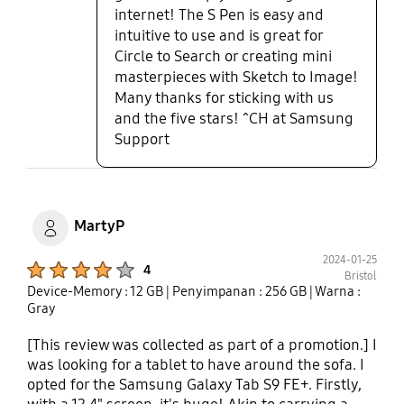
internet! The S Pen is easy and
intuitive to use and is great for
Circle to Search or creating mini
masterpieces with Sketch to Image!
Many thanks for sticking with us
and the five stars! ^CH at Samsung
Support
MartyP
2024-01-25
Product Ratings :
4
Bristol
Device-Memory : 12 GB
| Penyimpanan : 256 GB
| Warna :
Gray
[This review was collected as part of a promotion.] I
was looking for a tablet to have around the sofa. I
opted for the Samsung Galaxy Tab S9 FE+. Firstly,