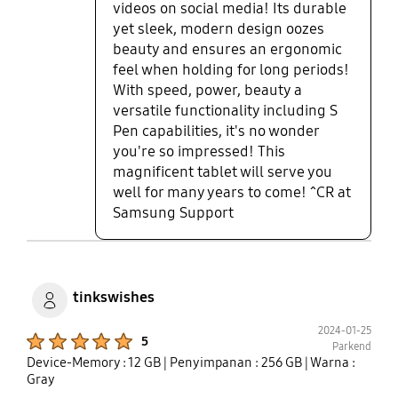
videos on social media! Its durable
yet sleek, modern design oozes
beauty and ensures an ergonomic
feel when holding for long periods!
With speed, power, beauty a
versatile functionality including S
Pen capabilities, it's no wonder
you're so impressed! This
magnificent tablet will serve you
well for many years to come! ^CR at
Samsung Support
tinkswishes
2024-01-25
Product Ratings :
5
Parkend
Device-Memory : 12 GB
| Penyimpanan : 256 GB
| Warna :
Gray