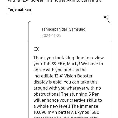
with a 12.4" screen, it's huge! Akin to carrying a
notebook around. But, it fits the bill. Plenty of nice
Terjemahkan
crisp screen real estate and reasonable sound to
play with. Just be warned, that - with the sizeable
battery, too - it has real heft to it. So far it's been
share
great though. Researching from the sofa has never
Tanggapan dari Samsung:
looked so good. The device is slick and looks and
2024-11-25
feels really premium. The inclusion of the S Pen is
great too. Precision and speed. I'll update when I
CX
have more. But, for now, I'm very please indeed.
Thank you for taking time to review
your Tab S9 FE+, Marty! We have to
agree with you and say the
incredible 12.4" Vision Booster
display is epic! You can take this
around with you wherever with no
obstructions! The stunning S Pen
will enhance your creative skills to
a whole new level! The immense
10,090 mAh battery, Exynos 1380