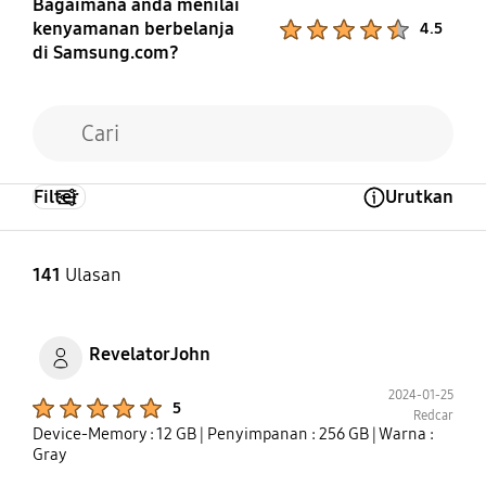
Bagaimana anda menilai
kenyamanan berbelanja
Product Ratings :
4.5
di Samsung.com?
Filter
Urutkan
Open Tooltip Layer
141
Ulasan
RevelatorJohn
2024-01-25
Product Ratings :
5
Redcar
Device-Memory : 12 GB
| Penyimpanan : 256 GB
| Warna :
Gray