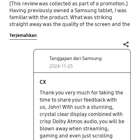
[This review was collected as part of a promotion.]
Having previously owned a Samsung tablet, I was
familiar with the product. What was striking
straight away was the quality of the screen and the
sound. Stick on a test film in Dolby Atmos, or some
Terjemahkan
music and it is superb! The overall feel is much
better than most other tablets, with a great design,
metal sides and quality build. The speed of the
share
tablet is also top-notch. The s-pen is responsive,
Tanggapan dari Samsung:
not sure of the magnetic holder on the back, it
2024-11-25
seems it can be lost easily but it’s much improved
on previous versions. Waterproofing was not
CX
tested, not sure why that’s needed, can’t see me
Thank you very much for taking the
taking a bath with it. Overall a great
multifunctional tablet!
time to share your feedback with
us, John! With such a stunning,
crystal clear display combined with
crisp Dolby Atmos audio, you will be
blown away when streaming,
gaming and even just scrolling