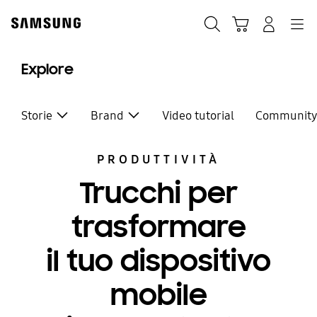
Skip
Skip
to
to
Ricerca
Carrello
Accedi
Navigazione
content
accessibility
help
Explore
Storie
Brand
Video tutorial
Communit
PRODUTTIVITÀ
Trucchi per
trasformare
il tuo dispositivo
mobile