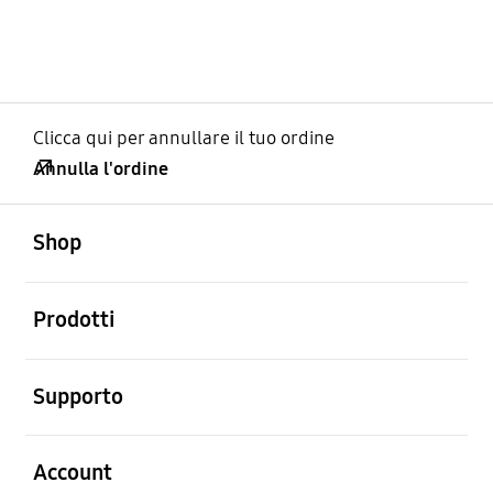
Clicca qui per annullare il tuo ordine
Annulla l'ordine
Aperto
Footer Navigation
Shop
Aperto
Prodotti
Aperto
Supporto
Aperto
Account