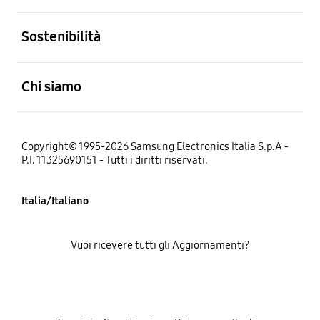
Aperto
Sostenibilità
Aperto
Chi siamo
Copyright© 1995-2026 Samsung Electronics Italia S.p.A -
P.I. 11325690151 - Tutti i diritti riservati.
Italia/Italiano
Vuoi ricevere tutti gli Aggiornamenti?