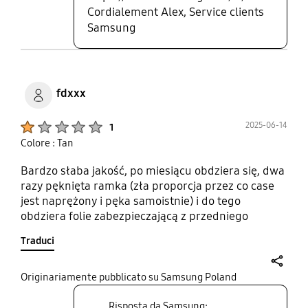
Cordialement Alex, Service clients
Samsung
fdxxx
Product Ratings :
2025-06-14
1
Colore : Tan
Bardzo słaba jakość, po miesiącu obdziera się, dwa
razy pęknięta ramka (zła proporcja przez co case
jest naprężony i pęka samoistnie) i do tego
obdziera folie zabezpieczającą z przedniego
ekranu. Pierwszy case tego producenta który jest
Traduci
dla mnie, aż tak niedopracowany
share
Originariamente pubblicato su Samsung Poland
Risposta da Samsung: