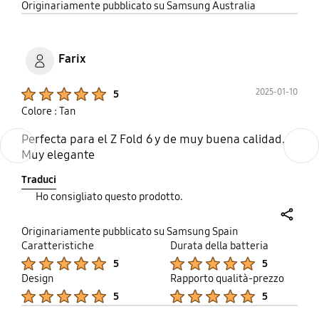
share
Originariamente pubblicato su Samsung Australia
Farix
Product Ratings :
2025-01-10
5
Colore : Tan
Perfecta para el Z Fold 6 y de muy buena calidad.
Previous
Next
Muy elegante
Traduci
Ho consigliato questo prodotto.
share
Originariamente pubblicato su Samsung Spain
Caratteristiche
Durata della batteria
Product Ratings :
Product Ratings :
5
5
Design
Rapporto qualità-prezzo
Product Ratings :
Product Ratings :
5
5