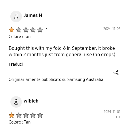
James H
Product Ratings :
2024-11-05
1
Colore : Tan
Bought this with my fold 6 in September, it broke
within 2 months just from general use (no drops)
Traduci
share
Originariamente pubblicato su Samsung Australia
wibleh
2024-11-01
Product Ratings :
1
UK
Colore : Tan