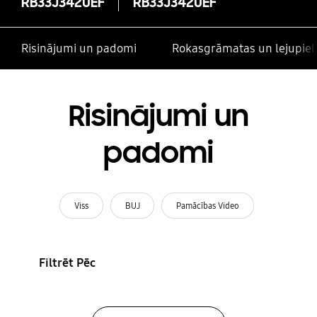
RB33J3420EF
RB33J3420EF
Risinājumi un padomi
Rokasgrāmatas un lejupiel
Risinājumi un
padomi
Viss
BUJ
Pamācības Video
Filtrēt Pēc