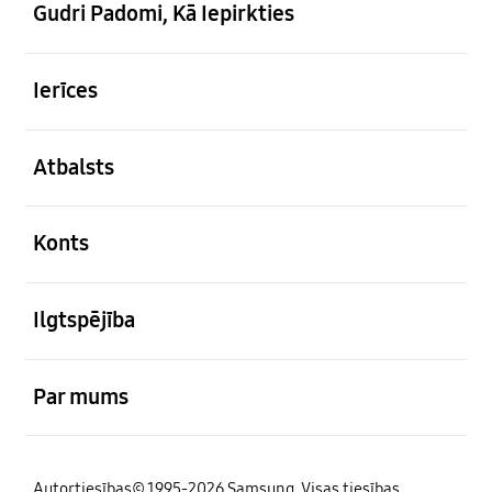
Gudri Padomi, Kā Iepirkties
atvērts
Ierīces
atvērts
Atbalsts
atvērts
Konts
atvērts
Ilgtspējība
atvērts
Par mums
Autortiesības© 1995-2026 Samsung. Visas tiesības