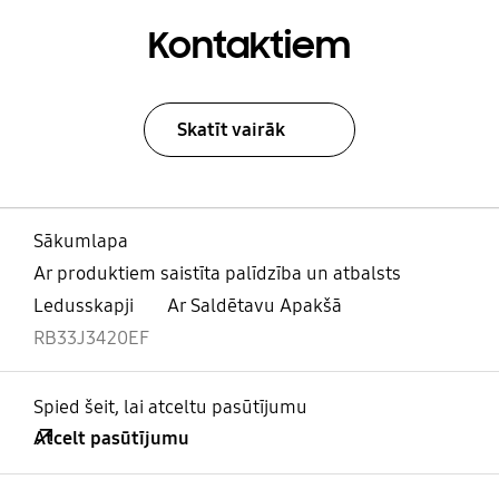
Kontaktiem
Skatīt vairāk
Sākumlapa
Ar produktiem saistīta palīdzība un atbalsts
Ledusskapji
Ar Saldētavu Apakšā
RB33J3420EF
Spied šeit, lai atceltu pasūtījumu
Atcelt pasūtījumu
atvērts
Footer Navigation