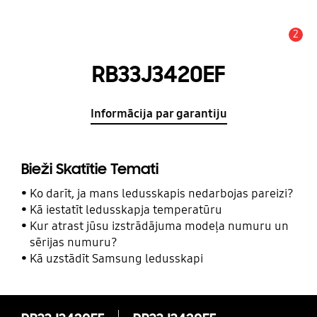
2
Brīdinājums
RB33J3420EF
Informācija par garantiju
Bieži Skatītie Temati
Ko darīt, ja mans ledusskapis nedarbojas pareizi?
Kā iestatīt ledusskapja temperatūru
Kur atrast jūsu izstrādājuma modeļa numuru un
sērijas numuru?
Kā uzstādīt Samsung ledusskapi