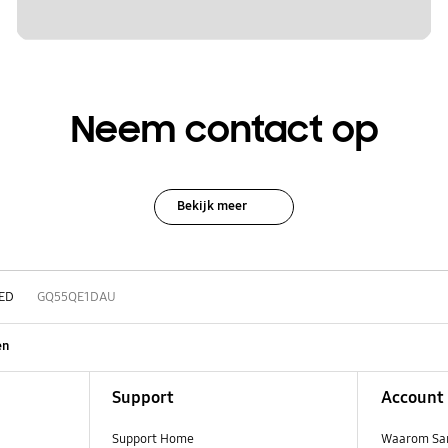
Neem contact op
Bekijk meer
ED
GQ55QE1DAU
en
Support
Account
Support Home
Waarom Sa