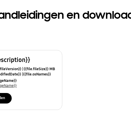
andleidingen en downloa
escription}}
.fileVersion}}
{{file.fileSize}} MB
odifiedDate}}
{{file.osNames}}
uageName}}
uageName}}
den