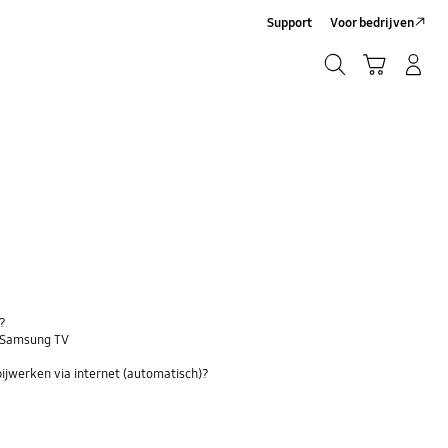
Support
Voor bedrijven
Zoeken
Winkelwagen
Inloggen/Account maken
Zoeken
V?
n Samsung TV
bijwerken via internet (automatisch)?