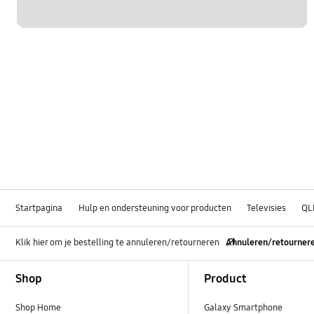
Startpagina
Hulp en ondersteuning voor producten
Televisies
QL
Klik hier om je bestelling te annuleren/retourneren
Annuleren/retourner
Footer Navigation
Shop
Product
Shop Home
Galaxy Smartphone