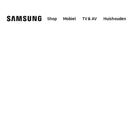
Skip
to
content
Shop
Mobiel
TV & AV
Huishouden