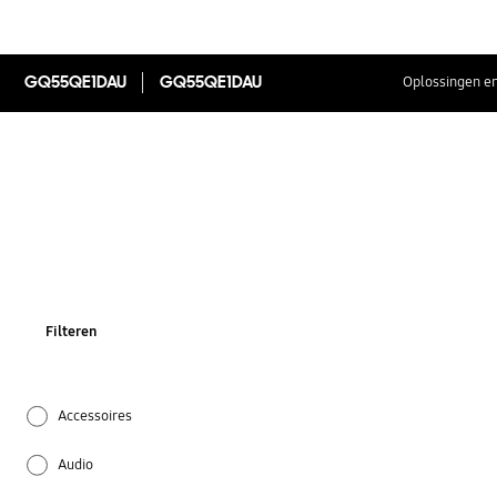
GQ55QE1DAU
GQ55QE1DAU
Oplossingen en
Filteren
Accessoires
Audio