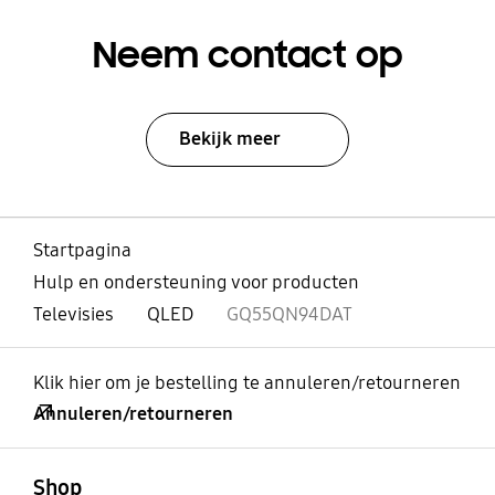
Neem contact op
Bekijk meer
Startpagina
Hulp en ondersteuning voor producten
Televisies
QLED
GQ55QN94DAT
Klik hier om je bestelling te annuleren/retourneren
Annuleren/retourneren
Open
Footer Navigation
Shop