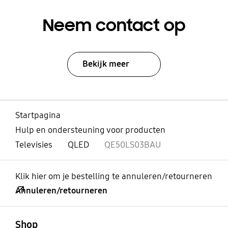
Neem contact op
Bekijk meer
Startpagina
Hulp en ondersteuning voor producten
Televisies
QLED
QE50LS03BAU
Klik hier om je bestelling te annuleren/retourneren
Annuleren/retourneren
Open
Footer Navigation
Shop