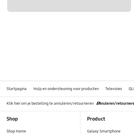
Startpagina
Hulp en ondersteuning voor producten
Televisies
QL
Klik hier om je bestelling te annuleren/retourneren
Annuleren/retourner
Footer Navigation
Shop
Product
Shop Home
Galaxy Smartphone