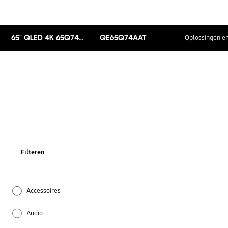
65" QLED 4K 65Q74A (2021)
QE65Q74AAT
Oplossingen en
Filteren
Accessoires
Audio