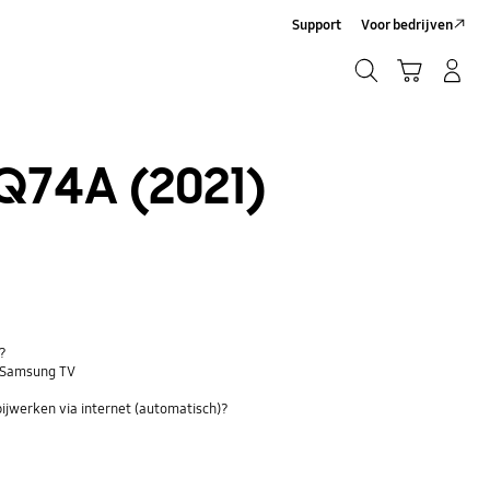
Support
Voor bedrijven
Zoeken
Winkelwagen
Inloggen/Account maken
Zoeken
Q74A (2021)
V?
n Samsung TV
bijwerken via internet (automatisch)?