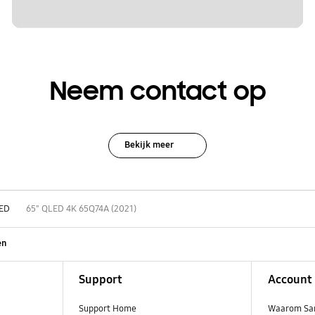
Neem contact op
Bekijk meer
ED
65" QLED 4K 65Q74A (2021)
en
Support
Account
Support Home
Waarom Sa