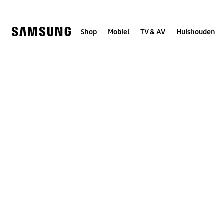
Skip
to
content
Shop
Mobiel
TV & AV
Huishouden