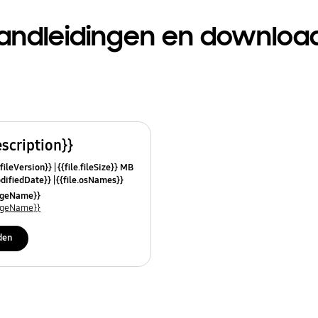
andleidingen en downloa
escription}}
.fileVersion}}
{{file.fileSize}} MB
odifiedDate}}
{{file.osNames}}
uageName}}
uageName}}
den