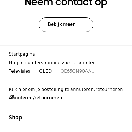
Neem contact op
Bekijk meer
Startpagina
Hulp en ondersteuning voor producten
Televisies
QLED
QE65QN90AAU
Klik hier om je bestelling te annuleren/retourneren
Annuleren/retourneren
Open
Footer Navigation
Shop
Open