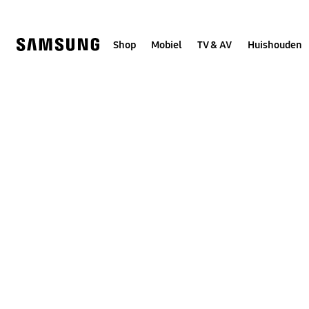
Skip
to
content
Shop
Mobiel
TV & AV
Huishouden