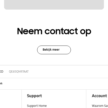
Neem contact op
Bekijk meer
ED
QE65QN97AAT
en
Support
Account
Support Home
Waarom Sa