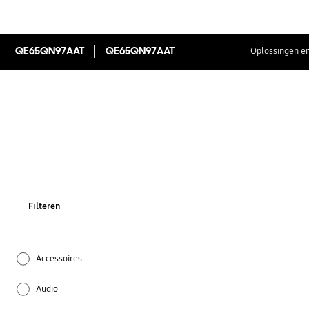
QE65QN97AAT
QE65QN97AAT
Oplossingen en
Filteren
Accessoires
Audio