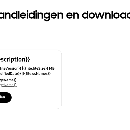
andleidingen en downloa
escription}}
.fileVersion}}
{{file.fileSize}} MB
odifiedDate}}
{{file.osNames}}
uageName}}
uageName}}
den