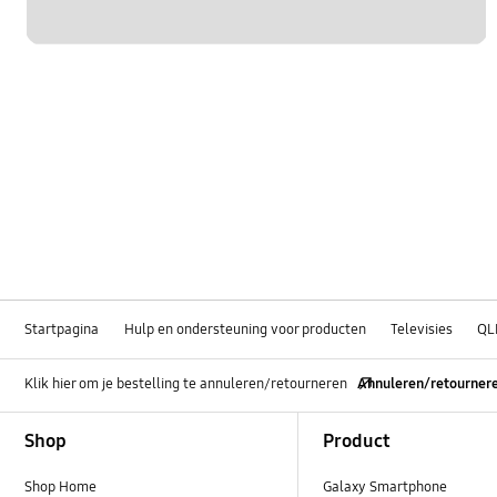
Startpagina
Hulp en ondersteuning voor producten
Televisies
QL
Klik hier om je bestelling te annuleren/retourneren
Annuleren/retourner
Footer Navigation
Shop
Product
Shop Home
Galaxy Smartphone