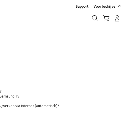
Support
Voor bedrijven
Zoeken
Winkelwagen
Inloggen/Account maken
Zoeken
V?
n Samsung TV
bijwerken via internet (automatisch)?