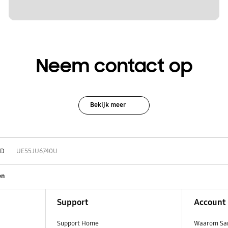
Neem contact op
Bekijk meer
HD
UE55JU6740U
en
Support
Account
Support Home
Waarom Sa