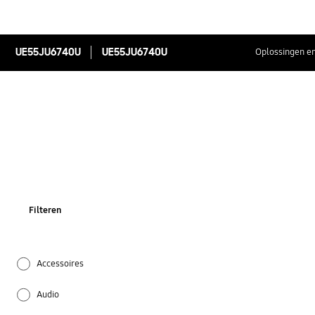
UE55JU6740U
UE55JU6740U
Oplossingen en
Filteren
Accessoires
Audio