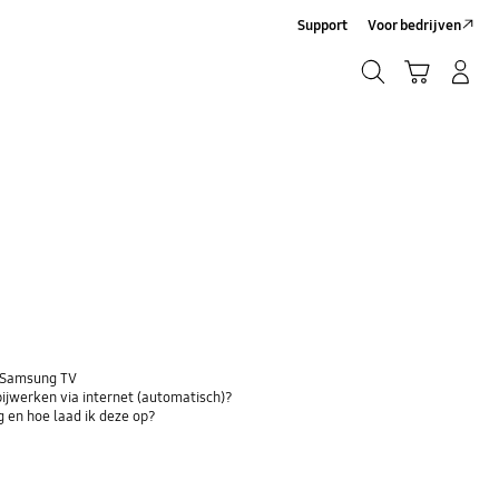
Support
Voor bedrijven
Zoeken
Winkelwagen
Inloggen/Account maken
Zoeken
n Samsung TV
bijwerken via internet (automatisch)?
 en hoe laad ik deze op?