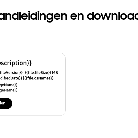
andleidingen en downloa
escription}}
.fileVersion}}
{{file.fileSize}} MB
odifiedDate}}
{{file.osNames}}
uageName}}
uageName}}
den