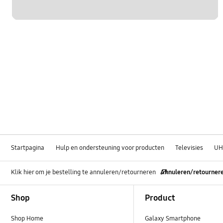
Startpagina
Hulp en ondersteuning voor producten
Televisies
U
Klik hier om je bestelling te annuleren/retourneren
Annuleren/retourner
Footer Navigation
Shop
Product
Shop Home
Galaxy Smartphone