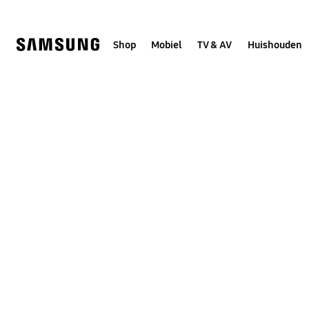
Skip
to
content
Shop
Mobiel
TV & AV
Huishouden