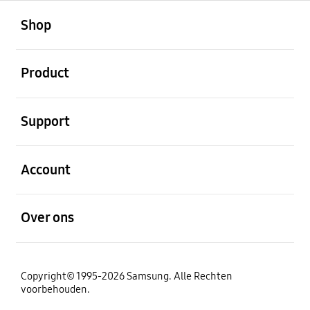
Open
Footer Navigation
Shop
Open
Product
Open
Support
Open
Account
Open
Over ons
Copyright© 1995-2026 Samsung. Alle Rechten
voorbehouden.