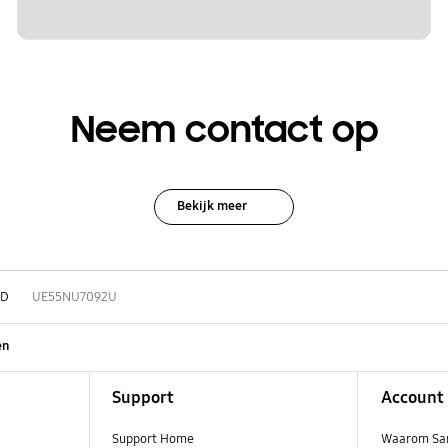
Neem contact op
Bekijk meer
HD
UE55NU7092U
en
Support
Account
Support Home
Waarom Sa