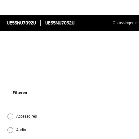
UE55NU7092U
UE55NU7092U
Oplossingen en
Filteren
Accessoires
Audio