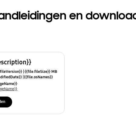
andleidingen en downloa
escription}}
.fileVersion}}
{{file.fileSize}} MB
odifiedDate}}
{{file.osNames}}
uageName}}
uageName}}
den