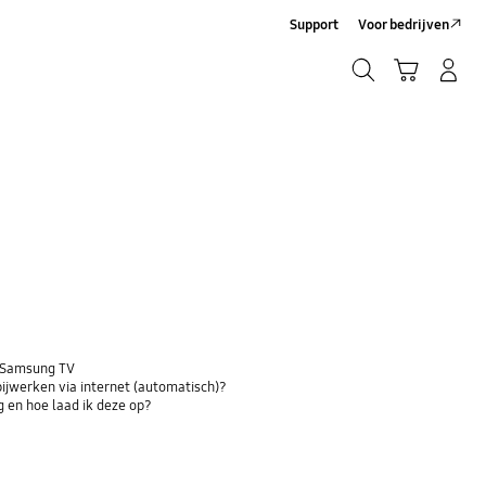
Support
Voor bedrijven
Zoeken
Winkelwagen
Inloggen/Account maken
Zoeken
n Samsung TV
bijwerken via internet (automatisch)?
 en hoe laad ik deze op?