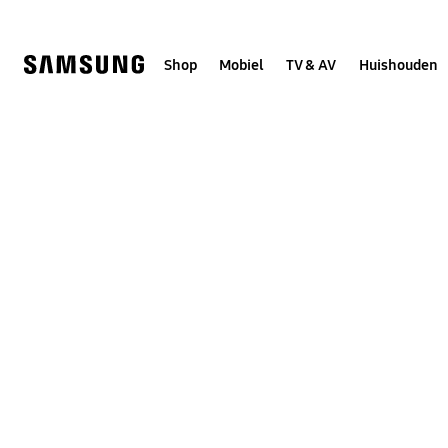
Skip
to
content
Shop
Mobiel
TV & AV
Huishouden