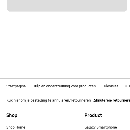
Startpagina
Hulp en ondersteuning voor producten
Televisies
U
Klik hier om je bestelling te annuleren/retourneren
Annuleren/retourner
Footer Navigation
Shop
Product
Shop Home
Galaxy Smartphone