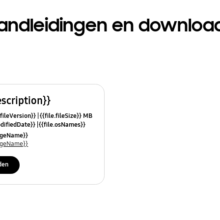
andleidingen en downloa
escription}}
.fileVersion}}
{{file.fileSize}} MB
odifiedDate}}
{{file.osNames}}
uageName}}
uageName}}
den