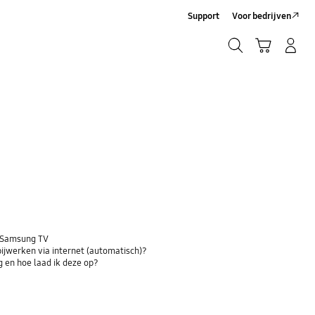
Support
Voor bedrijven
Zoeken
Winkelwagen
Inloggen/Account maken
Zoeken
n Samsung TV
bijwerken via internet (automatisch)?
 en hoe laad ik deze op?