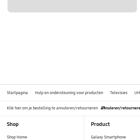
Startpagina
Hulp en ondersteuning voor producten
Televisies
U
Klik hier om je bestelling te annuleren/retourneren
Annuleren/retourner
Footer Navigation
Shop
Product
Shop Home
Galaxy Smartphone