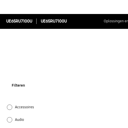
UE65RU7100U
UE65RU7100U
Oplossingen en
Filteren
Accessoires
Audio