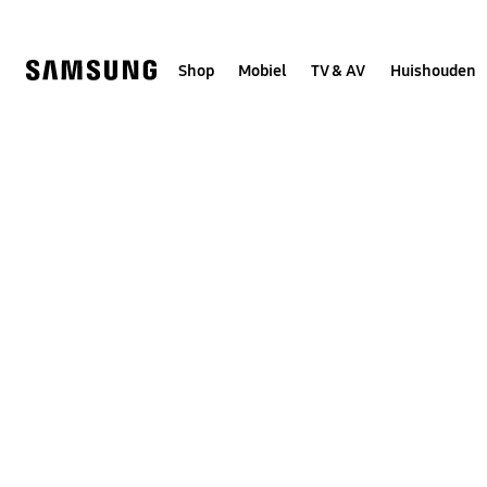
Skip
to
content
Shop
Mobiel
TV & AV
Huishouden