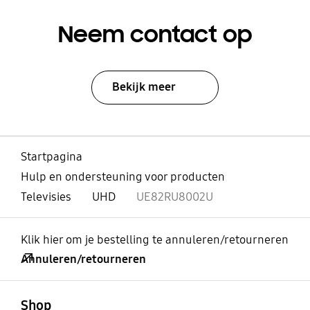
Neem contact op
Bekijk meer
Startpagina
Hulp en ondersteuning voor producten
Televisies
UHD
UE82RU8002U
Klik hier om je bestelling te annuleren/retourneren
Annuleren/retourneren
Open
Footer Navigation
Shop