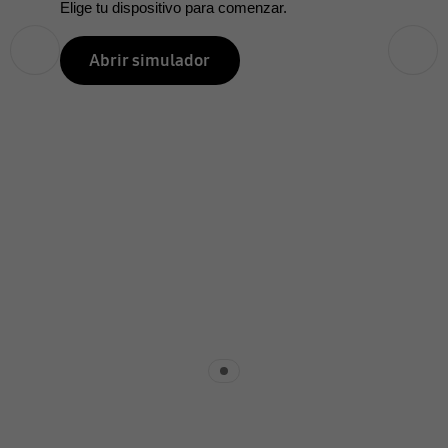
Elige tu dispositivo para comenzar.
Anterior
Siguiente
Abrir simulador
Indicator 1