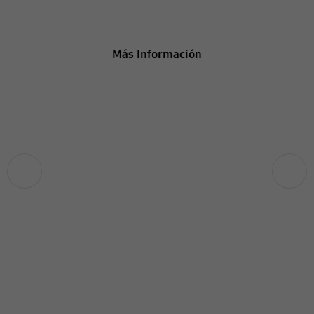
Renueva Contigo
Más Información
Anterior
Siguiente