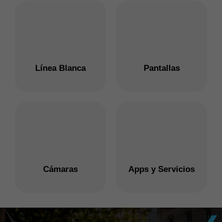
Línea Blanca
Pantallas
Cámaras
Apps y Servicios
Detener presentación automática de diapositivas