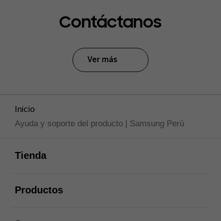
Contáctanos
Ver más
Inicio
Ayuda y soporte del producto | Samsung Perú
abierto
Footer Navigation
Tienda
abierto
Productos
abierto