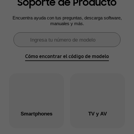
Soporte de Producto
Encuentra ayuda con tus preguntas, descarga software,
manuales y más.
Formulario de búsqueda
Ingresa tu número de modelo
Búsqueda
Cómo encontrar el código de modelo
Smartphones
TV y AV