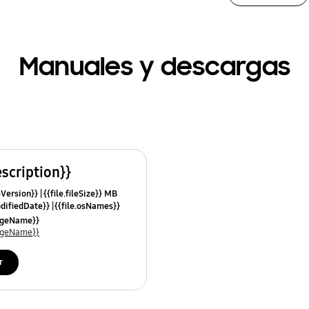
Manuales y descargas
escription}}
leVersion}}
{{file.fileSize}} MB
odifiedDate}}
{{file.osNames}}
uageName}}
uageName}}
r