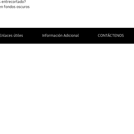
es entrecortado?
en fondos oscuros
Enlaces útiles
Información Adicional
CONTÁCTENOS