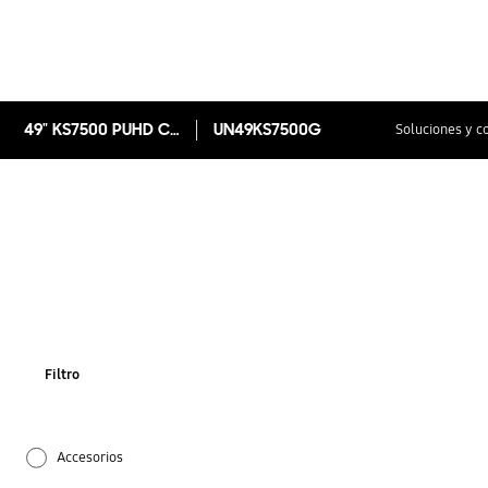
49" KS7500 PUHD Curvo Smart TV 4K 2016
UN49KS7500G
Soluciones y c
Filtro
Accesorios