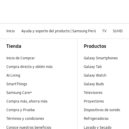
Inicio
Ayuda y soporte del producto | Samsung Perú
TV
SUHD
Footer Navigation
Tienda
Productos
Inicio de Comprar
Galaxy Smartphones
Compra directo y obtén más
Galaxy Tab
AI Living
Galaxy Watch
SmartThings
Galaxy Buds
Samsung Care+
Televisores
Compra más, ahorra más
Proyectores
Compra y Prueba
Dispositivos de sonido
Términos y condiciones
Refrigeradoras
Conoce nuestros beneficios
Lavado y Secado