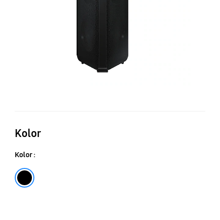
Kolor
Kolor :
Czarny