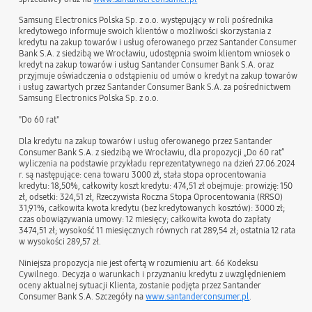
Samsung Electronics Polska Sp. z o.o. występujący w roli pośrednika
kredytowego informuje swoich klientów o możliwości skorzystania z
kredytu na zakup towarów i usług oferowanego przez Santander Consumer
Bank S.A. z siedzibą we Wrocławiu, udostępnia swoim klientom wniosek o
kredyt na zakup towarów i usług Santander Consumer Bank S.A. oraz
przyjmuje oświadczenia o odstąpieniu od umów o kredyt na zakup towarów
i usług zawartych przez Santander Consumer Bank S.A. za pośrednictwem
Samsung Electronics Polska Sp. z o.o.
"Do 60 rat"
Dla kredytu na zakup towarów i usług oferowanego przez Santander
Consumer Bank S.A. z siedzibą we Wrocławiu, dla propozycji „Do 60 rat”
wyliczenia na podstawie przykładu reprezentatywnego na dzień 27.06.2024
r. są następujące: cena towaru 3000 zł, stała stopa oprocentowania
kredytu: 18,50%, całkowity koszt kredytu: 474,51 zł obejmuje: prowizję: 150
zł, odsetki: 324,51 zł, Rzeczywista Roczna Stopa Oprocentowania (RRSO)
31,91%, całkowita kwota kredytu (bez kredytowanych kosztów): 3000 zł;
czas obowiązywania umowy: 12 miesięcy; całkowita kwota do zapłaty
3474,51 zł; wysokość 11 miesięcznych równych rat 289,54 zł; ostatnia 12 rata
w wysokości 289,57 zł.
Niniejsza propozycja nie jest ofertą w rozumieniu art. 66 Kodeksu
Cywilnego. Decyzja o warunkach i przyznaniu kredytu z uwzględnieniem
oceny aktualnej sytuacji Klienta, zostanie podjęta przez Santander
Consumer Bank S.A. Szczegóły na
www.santanderconsumer.pl
.