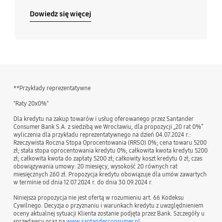
Dowiedz się więcej
**Przykłady reprezentatywne
"Raty 20x0%"
Dla kredytu na zakup towarów i usług oferowanego przez Santander
Consumer Bank S.A. z siedzibą we Wrocławiu, dla propozycji „20 rat 0%”
wyliczenia dla przykładu reprezentatywnego na dzień 04.07.2024 r.:
Rzeczywista Roczna Stopa Oprocentowania (RRSO) 0%; cena towaru 5200
zł; stała stopa oprocentowania kredytu 0%; całkowita kwota kredytu 5200
zł; całkowita kwota do zapłaty 5200 zł; całkowity koszt kredytu 0 zł; czas
obowiązywania umowy: 20 miesięcy, wysokość 20 równych rat
miesięcznych 260 zł. Propozycja kredytu obowiązuje dla umów zawartych
w terminie od dnia 12.07.2024 r. do dnia 30.09.2024 r.
Niniejsza propozycja nie jest ofertą w rozumieniu art. 66 Kodeksu
Cywilnego. Decyzja o przyznaniu i warunkach kredytu z uwzględnieniem
oceny aktualnej sytuacji Klienta zostanie podjęta przez Bank. Szczegóły u
sprzedawcy oraz na
www.santanderconsumer.pl