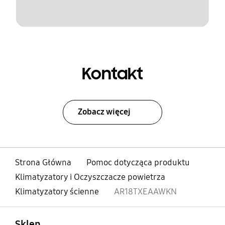
Kontakt
Zobacz więcej
Strona Główna
Pomoc dotycząca produktu
Klimatyzatory i Oczyszczacze powietrza
Klimatyzatory ścienne
AR18TXEAAWKN
otwarty
Footer Navigation
Sklep