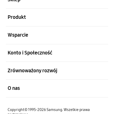
otwarty
Produkt
otwarty
Wsparcie
otwarty
Konto i Społeczność
otwarty
Zrównoważony rozwój
otwarty
O nas
Copyright© 1995-2026 Samsung. Wszelkie prawa