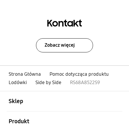
Kontakt
Zobacz więcej
Strona Główna
Pomoc dotycząca produktu
Lodówki
Side by Side
RS68A8522S9
otwarty
Footer Navigation
Sklep
otwarty
Produkt