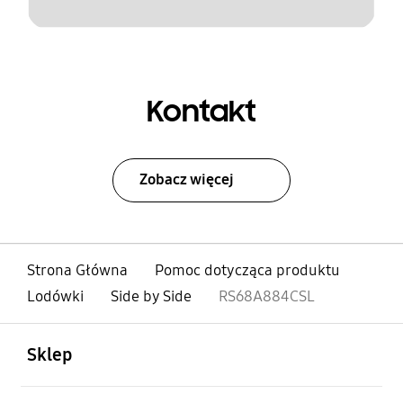
Kontakt
Zobacz więcej
Strona Główna
Pomoc dotycząca produktu
Lodówki
Side by Side
RS68A884CSL
otwarty
Footer Navigation
Sklep
otwarty