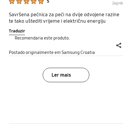
5
Zagreb
Savršena pećnica za peći na dvije odvojene razine
te tako uštediti vrijeme i električnu energiju
Traduzir
Recomendaria este produto.
share
Postado originalmente em Samsung Croatia
Ler mais
bazaarvoice Certification Label