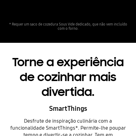
* Requer um saco de cozedura Sous Vide dedicado, que não vem incluído
com o forno.
Torne a experiência
de cozinhar mais
divertida.
SmartThings
Desfrute de inspiração culinária com a
funcionalidade SmartThings*. Permite-lhe poupar
tempo e divertir-se a cozinhar. Tem em