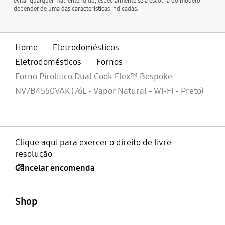
evitar qualquer mal-entendido, especialmente se a escolha do modelo
depender de uma das características indicadas.
Home
Eletrodomésticos
Eletrodomésticos
Fornos
Forno Pirolítico Dual Cook Flex™ Bespoke
NV7B4550VAK (76L - Vapor Natural - Wi-Fi - Preto)
Clique aqui para exercer o direito de livre
resolução
Cancelar encomenda
abrir
Footer Navigation
Shop
abrir