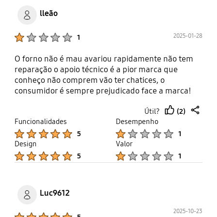
lleão
Product Ratings :
2025-01-28
1
O forno não é mau avariou rapidamente não tem
reparação o apoio técnico é a pior marca que
conheço não comprem vão ter chatices, o
consumidor é sempre prejudicado face a marca!
Samsung NUNCA MAIS! Atenção até ferrugem
(2)
Útil?
ganha num espaço de 1 més!
thumb
share
Funcionalidades
Desempenho
up
Product Ratings :
Product Ratings :
5
1
Design
Valor
Product Ratings :
Product Ratings :
5
1
Luc9612
2025-10-23
Product Ratings :