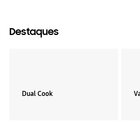
Destaques
Dual Cook
V