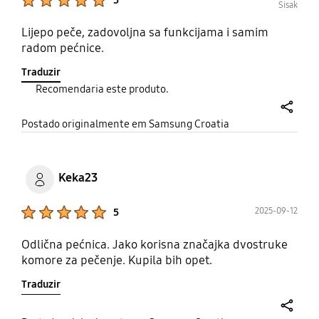
5
Sisak
Lijepo peče, zadovoljna sa funkcijama i samim
radom pećnice.
Traduzir
Recomendaria este produto.
share
Postado originalmente em Samsung Croatia
Keka23
Product Ratings :
2025-09-12
5
Odlična pećnica. Jako korisna značajka dvostruke
komore za pečenje. Kupila bih opet.
Traduzir