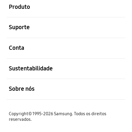
Produto
abrir
Suporte
abrir
Conta
abrir
Sustentabilidade
abrir
Sobre nós
Copyright© 1995-2026 Samsung. Todos os direitos
reservados.