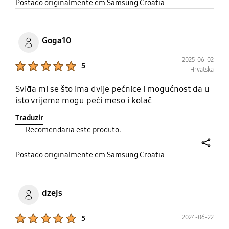
share
Postado originalmente em Samsung Croatia
Goga10
2025-06-02
Product Ratings :
5
Hrvatska
Sviđa mi se što ima dvije pećnice i mogućnost da u
isto vrijeme mogu peći meso i kolač
Traduzir
Recomendaria este produto.
share
Postado originalmente em Samsung Croatia
dzejs
Product Ratings :
2024-06-22
5