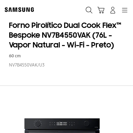
Skip
Skip
to
to
Pesquisar
Carrinho
Navigation
Iniciar sessão
content
accessibility
help
Forno Pirolítico Dual Cook Flex™
Bespoke NV7B4550VAK (76L -
Vapor Natural - Wi-Fi - Preto)
60 cm
NV7B4550VAK/U3
Fo
Pi
Du
C