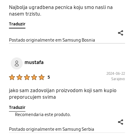
Najbolja ugradbena pecnica koju smo nasli na
nasem trzistu.
Traduzir
share
Postado originalmente em Samsung Bosnia
mustafa
2024-06-22
Product Ratings :
5
Sarajevo
jako sam zadovoljan proizvodom koji sam kupio
preporucujem svima
Traduzir
Recomendaria este produto.
share
Postado originalmente em Samsung Serbia