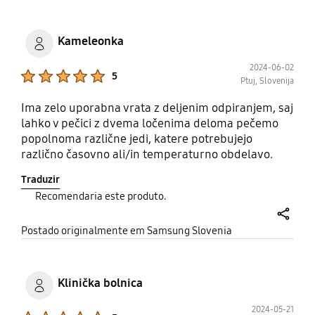
Kameleonka
2024-06-02
Product Ratings :
5
Ptuj, Slovenija
Ima zelo uporabna vrata z deljenim odpiranjem, saj
lahko v pečici z dvema ločenima deloma pečemo
popolnoma različne jedi, katere potrebujejo
različno časovno ali/in temperaturno obdelavo.
Med peko z odpiranjem samo zgornjega dela ne
Traduzir
motimo spodnjega ( v katerem je včasih jed
Recomendaria este produto.
občutliva na tempraturna nihanja ) ali želimo v
enakem času zgoraj speči še več različnih jedi ali
share
večjo količino ene ( na primer kosovno pecivo ).
Postado originalmente em Samsung Slovenia
Klinička bolnica
2024-05-21
Product Ratings :