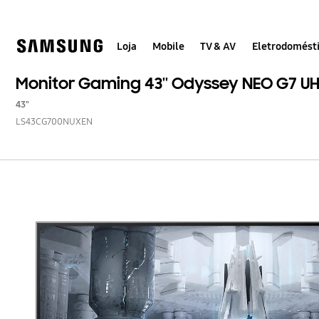
Skip
Skip
to
to
content
accessibility
help
Loja
Mobile
TV & AV
Eletrodomést
Monitor Gaming 43'' Odyssey NEO G7 U
43"
LS43CG700NUXEN