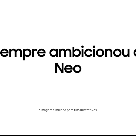
sempre ambicionou 
Neo
*Imagem simulada para fins ilustrativos.