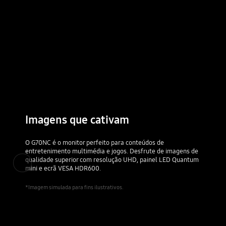
Imagens que cativam
O G70NC é o monitor perfeito para conteúdos de
entretenimento multimédia e jogos. Desfrute de imagens de
qualidade superior com resolução UHD, painel LED Quantum
Anterior
mini e ecrã VESA HDR600.
*Imagem simulada para fins ilustrativos.