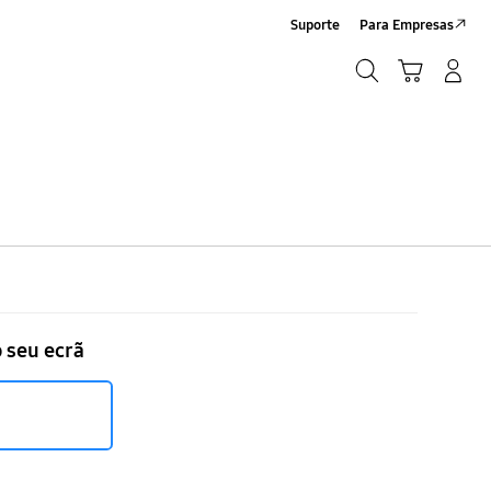
Suporte
Para Empresas
Pesquisar
Carrinho
Iniciar sessão/Criar conta
Pesquisar
 seu ecrã