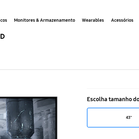
icos
Monitores & Armazenamento
Wearables
Acessórios
HD
Monitor
Gaming
Escolha tamanho do
43''
Odyssey
43"
NEO
G7