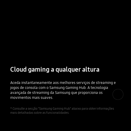
Cloud gaming a qualquer altura
Aceda instantaneamente aos melhores serviços de streaming e
jogos de consola com o Samsung Gaming Hub. A tecnologia
avançada de streaming da Samsung que proporciona os
movimentos mais suaves.
* Consulte a secção "Samsung Gaming Hub" abaixo para obter informações
mais detalhadas sobre as funcionalidades.