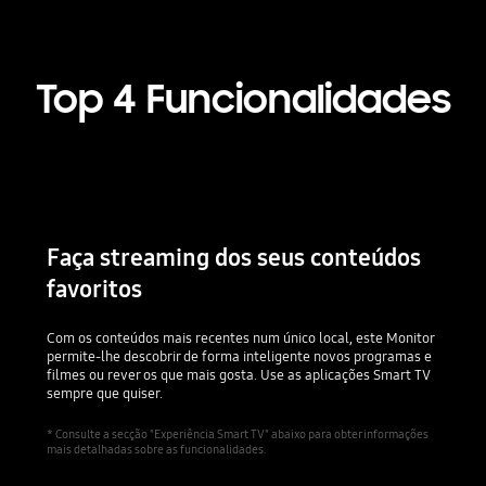
Top 4 Funcionalidades
Faça streaming dos seus conteúdos
favoritos
Com os conteúdos mais recentes num único local, este Monitor
permite-lhe descobrir de forma inteligente novos programas e
filmes ou rever os que mais gosta. Use as aplicações Smart TV
sempre que quiser.
* Consulte a secção "Experiência Smart TV" abaixo para obter informações
mais detalhadas sobre as funcionalidades.