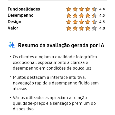
Funcionalidades
Product Ratings :
4.4
Desempenho
Product Ratings :
4.5
Design
Product Ratings :
4.5
Valor
Product Ratings :
4.0
Resumo da avaliação gerada por IA
Os clientes elogiam a qualidade fotográfica
excepcional, especialmente a clareza e
desempenho em condições de pouca luz
Muitos destacam a interface intuitiva,
navegação rápida e desempenho fluido sem
atrasos
Vários utilizadores apreciam a relação
qualidade-preço e a sensação premium do
dispositivo