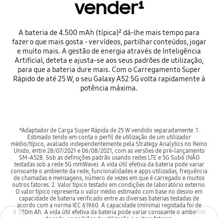
vender¹
A bateria de 4.500 mAh (típica)² dá-lhe mais tempo para
fazer o que mais gosta - ver vídeos, partilhar conteúdos, jogar
e muito mais. A gestão de energia através de Inteligência
Artificial, deteta e ajusta-se aos seus padrões de utilização,
para que a bateria dure mais. Com o Carregamento Super
Rápido de até 25 W, o seu Galaxy A52 5G volta rapidamente à
potência máxima.
*Adaptador de Carga Super Rápida de 25 W vendido separadamente. 1.
Estimado tendo em conta o perfil de utilização de um utilizador
médio/típico, avaliado independentemente pela Strategy Analytics no Reino
Unido, entre 28/07/2021 e 06/08/2021, com as versões de pré-lançamento
SM-A528. Sob as definições padrão usando redes LTE e 5G Sub6 (NÃO
testadas sob a rede 5G mmWave). A vida útil efetiva da bateria pode variar
consoante o ambiente da rede, funcionalidades e apps utilizadas, frequência
de chamadas e mensagens, número de vezes em que é carregado e muitos
outros fatores. 2. Valor típico testado em condições de laboratório externo.
O valor típico representa o valor médio estimado com base no desvio em
capacidade de bateria verificado entre as diversas baterias testadas de
acordo com a norma IEC 61960. A capacidade (mínima) registada foi de
4.370m Ah. A vida útil efetiva da bateria pode variar consoante o ambiente
Previous
Previous
Next
Next