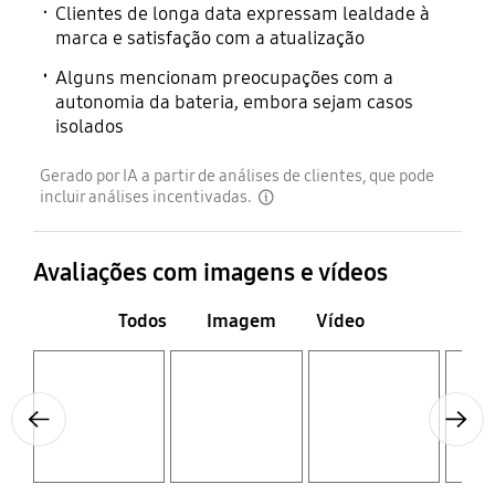
Clientes de longa data expressam lealdade à
marca e satisfação com a atualização
Alguns mencionam preocupações com a
autonomia da bateria, embora sejam casos
isolados
Gerado por IA a partir de análises de clientes, que pode
incluir análises incentivadas.
disclaimer
Avaliações com imagens e vídeos
Todos
Imagem
Vídeo
Layer popup open
Layer popup open
Layer popup open
Layer popup open
Previous
Next