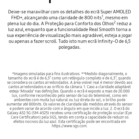
Deixe-se maravilhar com os detalhes do ecrã Super AMOLED
1
FHD+, alcançando uma claridade de 800 nits
, mesmo em
2
plena luz do dia. A Proteção para Conforto dos Olhos
reduz a
luz azul, enquanto que a funcionalidade Real Smooth torna a
sua experiência de visualização mais agradável, esteja a jogar
ou apenas a fazer scroll. Tudo isto num ecrã Infinity-O de 6,5
polegadas.
*Imagens simuladas para fins ilustrativos. **Medido diagonalmente, o
tamanho do ecrã é de 6,5” como um retângulo completo e de 6,3”, quando
se considera os cantos arredondados. A área visível real é menor devido aos
cantos arredondados e ao orifício da câmara. 1. Caso a claridade adaptável
esteja "Ativada" nas definições. Quando o ecrã é exposto a mais de 20.000
lux, conforme reconhecido pelo sensor de luz do telemóvel, como em
ambientes com muita luz natural ou luz direta do sol, o brilho pode
aumentar até 800nits. Os valores de claridade são medidos através do sensor
e podem variar de acordo com o ângulo em que incide a luz. 2. O ecrã do
Galaxy A52 5G (SM-A525) recebeu uma certificação de proteção ocular (Eye
Care Certification) pela SGS, tendo em conta a capacidade de reduzir os
efeitos nocivos da luz azul. Esta certificação pode ser encontrada em
https://www.sgs.com.