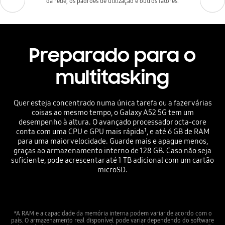
da rede, os padrões de utilização e outros fatores.
Preparado para o
multitasking
Quer esteja concentrado numa única tarefa ou a fazer várias
coisas ao mesmo tempo, o Galaxy A52 5G tem um
desempenho à altura. O avançado processador octa-core
conta com uma CPU e GPU mais rápida¹, e até 6 GB de RAM
para uma maior velocidade. Guarde mais e apague menos,
graças ao armazenamento interno de 128 GB. Caso não seja
suficiente, pode acrescentar até 1 TB adicional com um cartão
microSD.
*A RAM e a capacidade da memória interna podem variar de acordo com o
país. O armazenamento real disponível pode variar dependendo do software