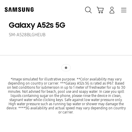
Skip
Skip
to
to
Pesquisar
Carrinho
Navigation
Iniciar sessão
content
accessibility
help
Galaxy A52s 5G
SM-A528BLGHEUB
Indicator 1
*Image simulated for illustrative purpose. **Color availability may vary
depending on country or carrier. ***Galaxy A52s 5G is rated as IP67. Based
on test conditions for submersion in up to 1 meter of freshwater for up to 30
minutes. Not advised for beach, pool use and soapy water. In case you spill
liquids containing sugar on the phone, please rinse the device in clean,
stagnant water while clicking keys. Safe against low water pressure only.
High water pressure such as running tap water or shower may damage the
device. ****5G availability and actual speed may vary depending on country
or carrier.