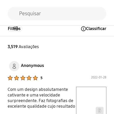
Filtros
Classificar
Open Tooltip Layer
3,519
Avaliações
Anonymous
Product Ratings :
2022-01-28
5
Com um design absolutamente
play video
cativante e uma velocidade
surpreendente. Faz fotografias de
Layer popup open
excelente qualidade cujo resultado
5
é algo inesperado.