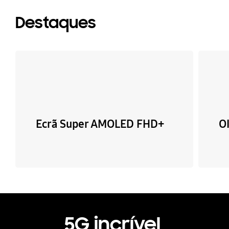
Destaques
Ecrã Super AMOLED FHD+
O
5G incrível,