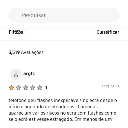
Filtros
Classificar
3,519
Avaliações
argfc
Product Ratings :
2023-03-13
1
telefone deu flashes inexplicaveis no ecrã desde o
início e aquando de atender as chamadas
apareciam vários riscos no ecra com flashes como
se o ecrã estivesse estragado. Em menos de um
ano tive que mandar o telémovel 3 vezes para a