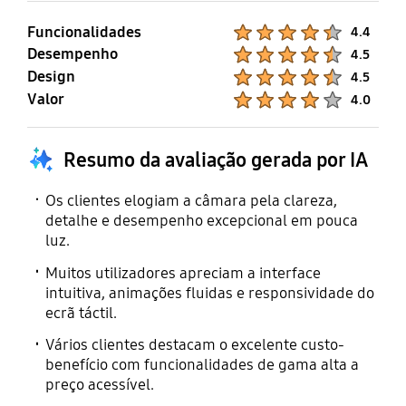
Funcionalidades
Product Ratings :
4.4
Desempenho
Product Ratings :
4.5
Design
Product Ratings :
4.5
Valor
Product Ratings :
4.0
Resumo da avaliação gerada por IA
Os clientes elogiam a câmara pela clareza,
detalhe e desempenho excepcional em pouca
luz.
Muitos utilizadores apreciam a interface
intuitiva, animações fluidas e responsividade do
ecrã táctil.
Vários clientes destacam o excelente custo-
benefício com funcionalidades de gama alta a
preço acessível.