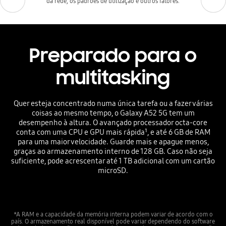
da rede, os padrões de utilização e outros fatores.
Preparado para o
multitasking
Quer esteja concentrado numa única tarefa ou a fazer várias
coisas ao mesmo tempo, o Galaxy A52 5G tem um
desempenho à altura. O avançado processador octa-core
conta com uma CPU e GPU mais rápida¹, e até 6 GB de RAM
para uma maior velocidade. Guarde mais e apague menos,
graças ao armazenamento interno de 128 GB. Caso não seja
suficiente, pode acrescentar até 1 TB adicional com um cartão
microSD.
*A RAM e a capacidade da memória interna podem variar de acordo com o
país. O armazenamento real disponível pode variar dependendo do software