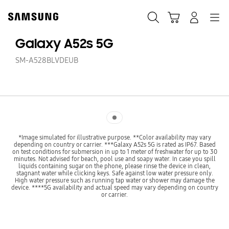
Skip
Skip
to
to
Pesquisar
Carrinho
Navigation
Iniciar sessão
content
accessibility
help
Galaxy A52s 5G
SM-A528BLVDEUB
Indicator 1
*Image simulated for illustrative purpose. **Color availability may vary
depending on country or carrier. ***Galaxy A52s 5G is rated as IP67. Based
on test conditions for submersion in up to 1 meter of freshwater for up to 30
minutes. Not advised for beach, pool use and soapy water. In case you spill
liquids containing sugar on the phone, please rinse the device in clean,
stagnant water while clicking keys. Safe against low water pressure only.
High water pressure such as running tap water or shower may damage the
device. ****5G availability and actual speed may vary depending on country
or carrier.