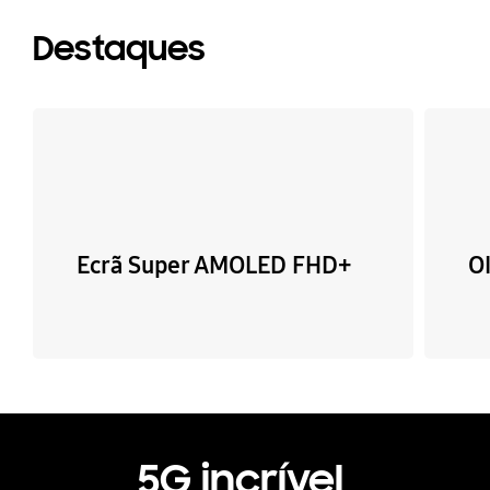
Destaques
Ecrã Super AMOLED FHD+
O
5G incrível,