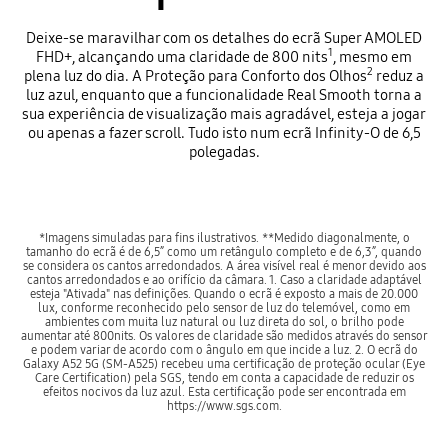
Deixe-se maravilhar com os detalhes do ecrã Super AMOLED
1
FHD+, alcançando uma claridade de 800 nits
, mesmo em
2
plena luz do dia. A Proteção para Conforto dos Olhos
reduz a
luz azul, enquanto que a funcionalidade Real Smooth torna a
sua experiência de visualização mais agradável, esteja a jogar
ou apenas a fazer scroll. Tudo isto num ecrã Infinity-O de 6,5
polegadas.
*Imagens simuladas para fins ilustrativos. **Medido diagonalmente, o
tamanho do ecrã é de 6,5” como um retângulo completo e de 6,3”, quando
se considera os cantos arredondados. A área visível real é menor devido aos
cantos arredondados e ao orifício da câmara. 1. Caso a claridade adaptável
esteja "Ativada" nas definições. Quando o ecrã é exposto a mais de 20.000
lux, conforme reconhecido pelo sensor de luz do telemóvel, como em
ambientes com muita luz natural ou luz direta do sol, o brilho pode
aumentar até 800nits. Os valores de claridade são medidos através do sensor
e podem variar de acordo com o ângulo em que incide a luz. 2. O ecrã do
Galaxy A52 5G (SM-A525) recebeu uma certificação de proteção ocular (Eye
Care Certification) pela SGS, tendo em conta a capacidade de reduzir os
efeitos nocivos da luz azul. Esta certificação pode ser encontrada em
https://www.sgs.com.