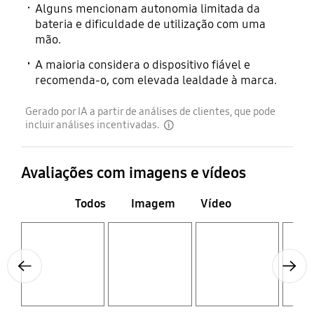
Alguns mencionam autonomia limitada da
bateria e dificuldade de utilização com uma
mão.
A maioria considera o dispositivo fiável e
recomenda-o, com elevada lealdade à marca.
Gerado por IA a partir de análises de clientes, que pode
incluir análises incentivadas.
disclaimer
Avaliações com imagens e vídeos
Todos
Imagem
Vídeo
Layer popup open
Layer popup open
Layer popup open
Layer popup open
Previous
Next