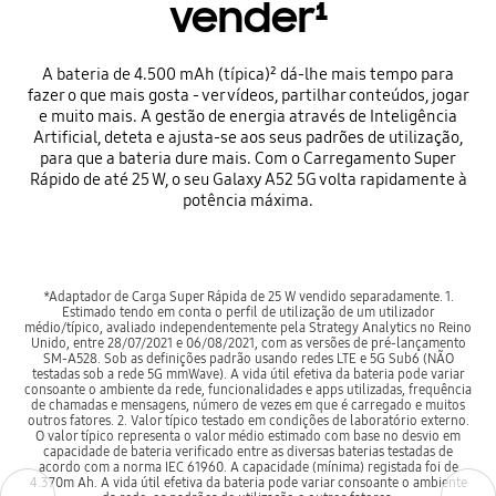
vender¹
A bateria de 4.500 mAh (típica)² dá-lhe mais tempo para
fazer o que mais gosta - ver vídeos, partilhar conteúdos, jogar
e muito mais. A gestão de energia através de Inteligência
Artificial, deteta e ajusta-se aos seus padrões de utilização,
para que a bateria dure mais. Com o Carregamento Super
Rápido de até 25 W, o seu Galaxy A52 5G volta rapidamente à
potência máxima.
*Adaptador de Carga Super Rápida de 25 W vendido separadamente. 1.
Estimado tendo em conta o perfil de utilização de um utilizador
médio/típico, avaliado independentemente pela Strategy Analytics no Reino
Unido, entre 28/07/2021 e 06/08/2021, com as versões de pré-lançamento
SM-A528. Sob as definições padrão usando redes LTE e 5G Sub6 (NÃO
testadas sob a rede 5G mmWave). A vida útil efetiva da bateria pode variar
consoante o ambiente da rede, funcionalidades e apps utilizadas, frequência
de chamadas e mensagens, número de vezes em que é carregado e muitos
outros fatores. 2. Valor típico testado em condições de laboratório externo.
O valor típico representa o valor médio estimado com base no desvio em
capacidade de bateria verificado entre as diversas baterias testadas de
acordo com a norma IEC 61960. A capacidade (mínima) registada foi de
4.370m Ah. A vida útil efetiva da bateria pode variar consoante o ambiente
Previous
Previous
Next
Next