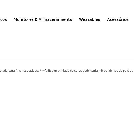
icos
Monitores & Armazenamento
Wearables
Acessórios
ada para fins ilustrativos. ***A disponibilidade de cores pode variar, dependendo do país ou