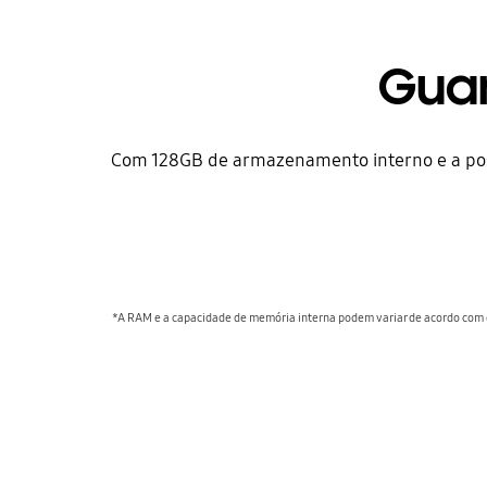
Gua
Com 128GB de armazenamento interno e a poss
*A RAM e a capacidade de memória interna podem variar de acordo com 