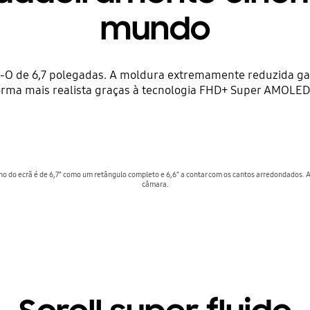
mundo
y-O de 6,7 polegadas. A moldura extremamente reduzida ga
rma mais realista graças à tecnologia FHD+ Super AMOLED 
 do ecrã é de 6,7” como um retângulo completo e 6,6” a contar com os cantos arredondados. A 
câmara.