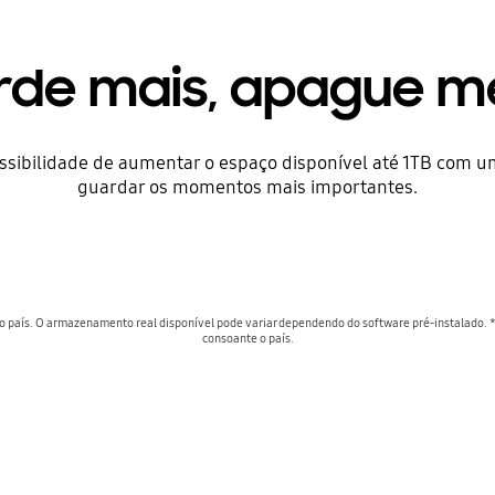
rde mais, apague m
ibilidade de aumentar o espaço disponível até 1TB com um 
guardar os momentos mais importantes.
o país. O armazenamento real disponível pode variar dependendo do software pré-instalado. 
consoante o país.