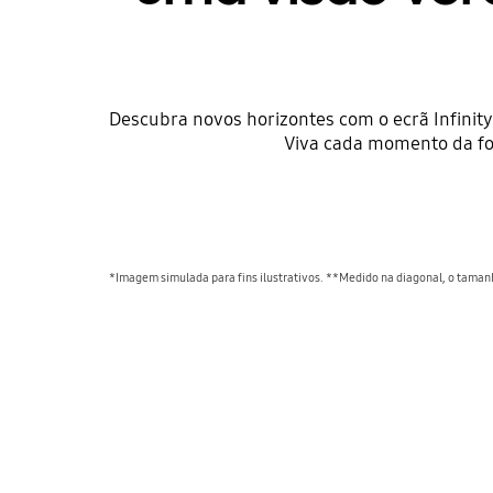
Descubra novos horizontes com o ecrã Infinit
Viva cada momento da fo
*Imagem simulada para fins ilustrativos. **Medido na diagonal, o tamanho