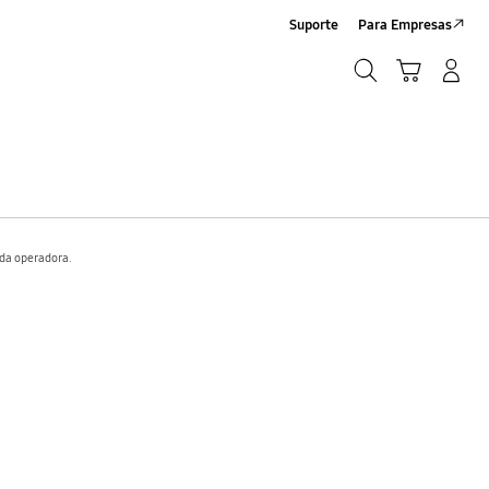
Suporte
Para Empresas
Pesquisar
Carrinho
Iniciar sessão/Criar conta
Pesquisar
 da operadora.