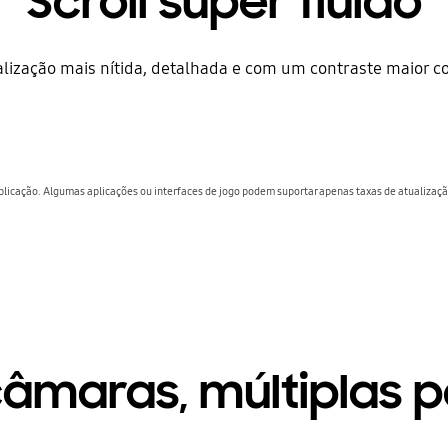
Scroll super fluido
alização mais nítida, detalhada e com um contraste maior 
plicação. Algumas aplicações ou interfaces de jogo podem suportar apenas taxas de atualização
câmaras, múltiplas 