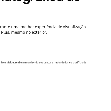
rante uma melhor experiência de visualização.
Plus, mesmo no exterior.
área visível real é menor devido aos cantos arredondados e ao orifício da