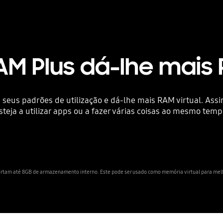
AM Plus dá-lhe mais
 seus padrões de utilização e dá-lhe mais RAM virtual. Ass
steja a utilizar apps ou a fazer várias coisas ao mesmo temp
tam até 8GB de armazenamento interno. Este pode ser usado como memória virtual para melh