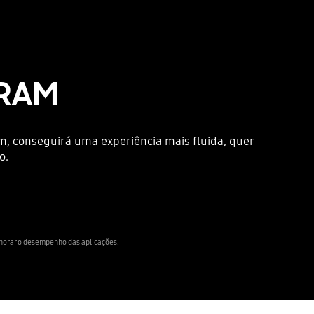
 RAM
im, conseguirá uma experiência mais fluida, quer
o.
orar o desempenho das aplicações.