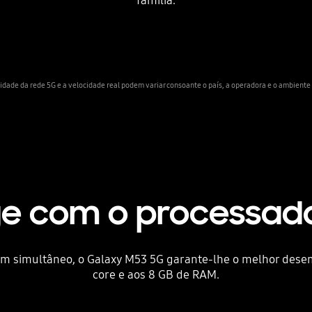
família.
lidade da rede 5G e a velocidade real podem variar consoante o país, a operadora e o ambiente d
ge com o processad
 em simultâneo, o Galaxy M53 5G garante-lhe o melhor des
core e aos 8 GB de RAM.