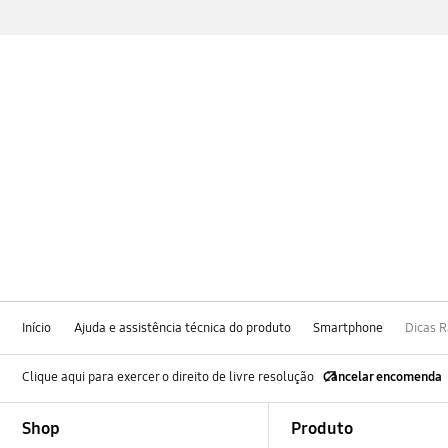
Início
Ajuda e assistência técnica do produto
Smartphone
Dicas 
Clique aqui para exercer o direito de livre resolução
Cancelar encomenda
Footer Navigation
Shop
Produto