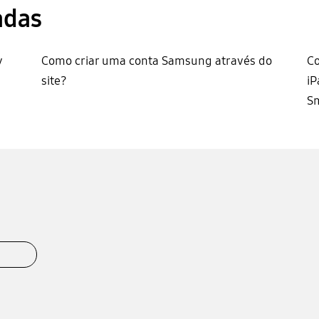
adas
y
Como criar uma conta Samsung através do
Co
site?
iP
Sm