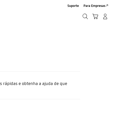
Suporte
Para Empresas
Pesquisar
Carrinho
Iniciar sessão/Criar conta
Pesquisar
as rápidas e obtenha a ajuda de que