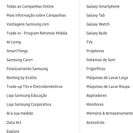
Todas as Campanhas Online
Galaxy Smartphone
Mais informação sobre Campanhas
Galaxy Tab
Vantagens Samsung.com
Galaxy Watch
Trade-in - Program Retomas Mobile
Galaxy Buds
AI Living
TVs
SmartThings
Projetores
Samsung Care+
Sistemas de Som
Financiamento Samsung
Frigoríficos
Renting by Evollis
Máquinas de Lavar Loiça
Trade-up TVs e Eletrodomésticos
Máquinas de Lavar Roupa
Loja Samsung Educação
Aspiradores
Loja Samsung Corporativa
Monitores
AI à sua medida
Memória & Armazenament
Data Act
Acessórios
Explore