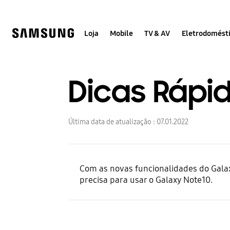
Skip
Skip
to
to
content
accessibility
help
Loja
Mobile
TV & AV
Eletrodomést
Dicas Rápi
Última data de atualização :
07.01.2022
Com as novas funcionalidades do Galax
precisa para usar o Galaxy Note10.