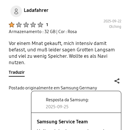
Ladafahrer
2025-09-22
Product Ratings :
1
Olching
Armazenamento : 32 GB
| Cor : Rosa
Vor einem Mnat gekauft, mich intensiv damit
befasst, und muß leider sagen Grotten Langsam
und viel zu wenig Speicher. Wollte es als Navi
nutzen.
Traduzir
share
Postado originalmente em Samsung Germany
Resposta da Samsung:
2025-09-25
Samsung Service Team