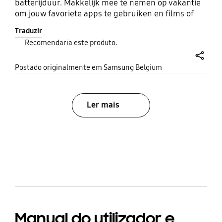
batterijduur. Makkelijk mee te nemen op vakantie
om jouw favoriete apps te gebruiken en films of
programma's te kijken.
Traduzir
Recomendaria este produto.
share
Postado originalmente em Samsung Belgium
Ler mais
bazaarvoice Certification Label
Manual do utilizador e