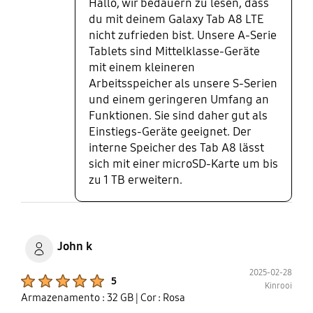
Hallo, wir bedauern zu lesen, dass
du mit deinem Galaxy Tab A8 LTE
nicht zufrieden bist. Unsere A-Serie
Tablets sind Mittelklasse-Geräte
mit einem kleineren
Arbeitsspeicher als unsere S-Serien
und einem geringeren Umfang an
Funktionen. Sie sind daher gut als
Einstiegs-Geräte geeignet. Der
interne Speicher des Tab A8 lässt
sich mit einer microSD-Karte um bis
zu 1 TB erweitern.
John k
2025-02-28
Product Ratings :
5
Kinrooi
Armazenamento : 32 GB
| Cor : Rosa