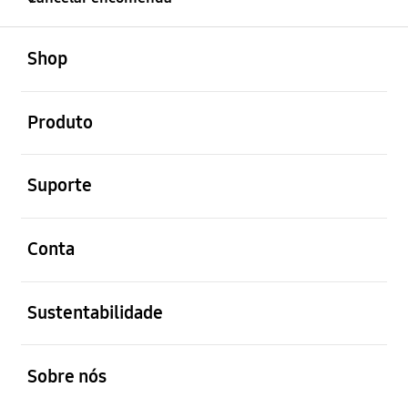
abrir
Footer Navigation
Shop
abrir
Produto
abrir
Suporte
abrir
Conta
abrir
Sustentabilidade
abrir
Sobre nós