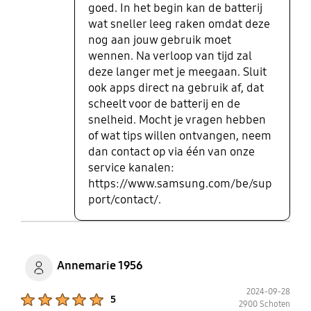
goed. In het begin kan de batterij
wat sneller leeg raken omdat deze
nog aan jouw gebruik moet
wennen. Na verloop van tijd zal
deze langer met je meegaan. Sluit
ook apps direct na gebruik af, dat
scheelt voor de batterij en de
snelheid. Mocht je vragen hebben
of wat tips willen ontvangen, neem
dan contact op via één van onze
service kanalen:
https://www.samsung.com/be/sup
port/contact/.
Annemarie 1956
2024-09-28
Product Ratings :
5
2900 Schoten