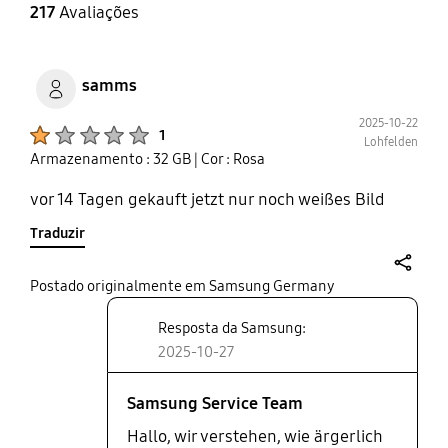
217
Avaliações
samms
2025-10-22
Product Ratings :
1
Lohfelden
Armazenamento : 32 GB
| Cor : Rosa
vor 14 Tagen gekauft jetzt nur noch weißes Bild
Traduzir
share
Postado originalmente em Samsung Germany
Resposta da Samsung:
2025-10-27
Samsung Service Team
Hallo, wir verstehen, wie ärgerlich