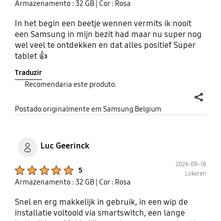
Armazenamento : 32 GB
| Cor : Rosa
In het begin een beetje wennen vermits ik nooit
een Samsung in mijn bezit had maar nu super nog
wel veel te ontdekken en dat alles positief Super
tablet 👍
Traduzir
Recomendaria este produto.
share
Postado originalmente em Samsung Belgium
Luc Geerinck
2024-09-18
Product Ratings :
5
Lokeren
Armazenamento : 32 GB
| Cor : Rosa
Snel en erg makkelijk in gebruik, in een wip de
installatie voltooid via smartswitch, een lange