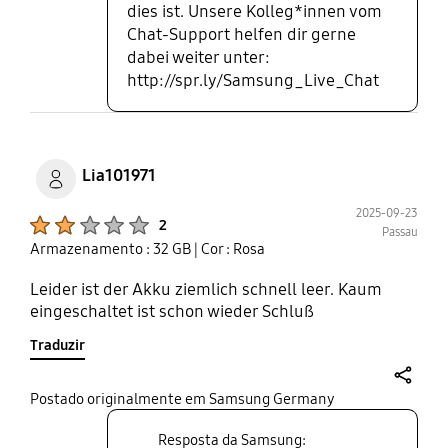
dies ist. Unsere Kolleg*innen vom
Chat-Support helfen dir gerne
dabei weiter unter:
http://spr.ly/Samsung_Live_Chat
Lia101971
2025-09-23
Product Ratings :
2
Passau
Armazenamento : 32 GB
| Cor : Rosa
Leider ist der Akku ziemlich schnell leer. Kaum
eingeschaltet ist schon wieder Schluß
Traduzir
share
Postado originalmente em Samsung Germany
Resposta da Samsung: