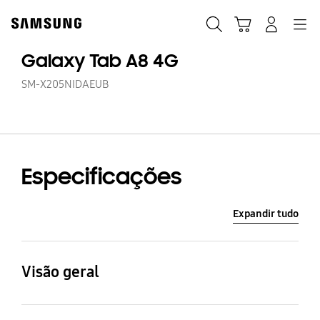
Skip
Skip
to
to
Pesquisar
Carrinho
Navigation
Iniciar sessão
content
accessibility
help
Galaxy Tab A8 4G
SM-X205NIDAEUB
Especificações
Expandir tudo
Visão geral
Velocidade Processador
Tamanho (Ecrã