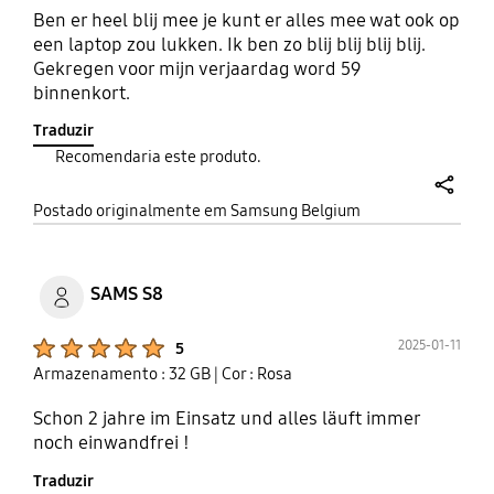
Ben er heel blij mee je kunt er alles mee wat ook op
een laptop zou lukken. Ik ben zo blij blij blij blij.
Gekregen voor mijn verjaardag word 59
binnenkort.
Traduzir
Recomendaria este produto.
share
Postado originalmente em Samsung Belgium
SAMS S8
Product Ratings :
2025-01-11
5
Armazenamento : 32 GB
| Cor : Rosa
Schon 2 jahre im Einsatz und alles läuft immer
noch einwandfrei !
Traduzir