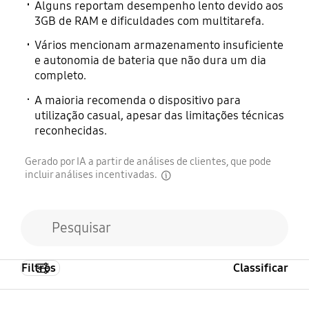
Alguns reportam desempenho lento devido aos
3GB de RAM e dificuldades com multitarefa.
Vários mencionam armazenamento insuficiente
e autonomia de bateria que não dura um dia
completo.
A maioria recomenda o dispositivo para
utilização casual, apesar das limitações técnicas
reconhecidas.
Gerado por IA a partir de análises de clientes, que pode
incluir análises incentivadas.
disclaimer
Filtros
Classificar