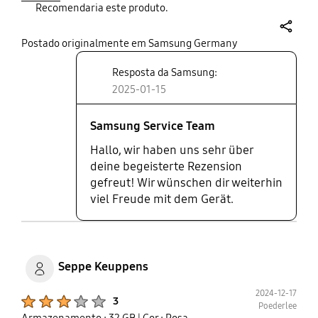
Recomendaria este produto.
share
Postado originalmente em Samsung Germany
Resposta da Samsung:
2025-01-15
Samsung Service Team
Hallo, wir haben uns sehr über
deine begeisterte Rezension
gefreut! Wir wünschen dir weiterhin
viel Freude mit dem Gerät.
Seppe Keuppens
2024-12-17
Product Ratings :
3
Poederlee