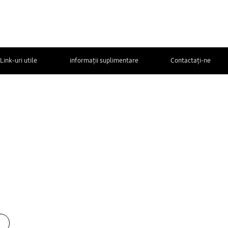
Link-uri utile
informații suplimentare
Contactaţi-ne