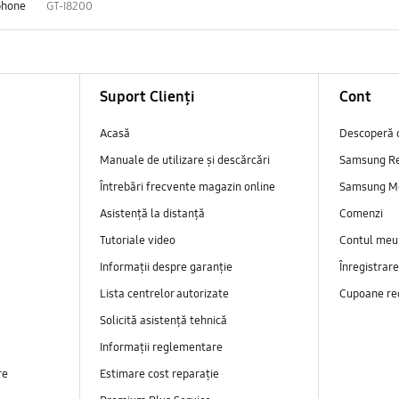
phone
GT-I8200
Suport Clienți
Cont
Acasă
Descoperă 
Manuale de utilizare și descărcări
Samsung R
Întrebări frecvente magazin online
Samsung M
Asistență la distanță
Comenzi
Tutoriale video
Contul meu
Informații despre garanție
Înregistrar
Lista centrelor autorizate
Cupoane re
Solicită asistență tehnică
Informații reglementare
re
Estimare cost reparație