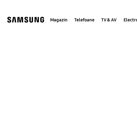
Skip
to
content
Magazin
Telefoane
TV & AV
Electr