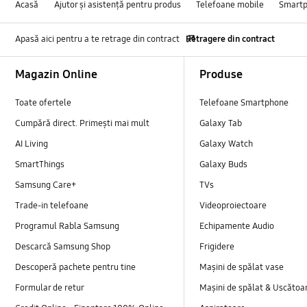
Acasă
Ajutor și asistență pentru produs
Telefoane mobile
Smart
Apasă aici pentru a te retrage din contract
Retragere din contract
Footer Navigation
Magazin Online
Produse
Toate ofertele
Telefoane Smartphone
Cumpără direct. Primești mai mult
Galaxy Tab
AI Living
Galaxy Watch
SmartThings
Galaxy Buds
Samsung Care+
TVs
Trade-in telefoane
Videoproiectoare
Programul Rabla Samsung
Echipamente Audio
Descarcă Samsung Shop
Frigidere
Descoperă pachete pentru tine
Mașini de spălat vase
Formular de retur
Mașini de spălat & Uscătoa