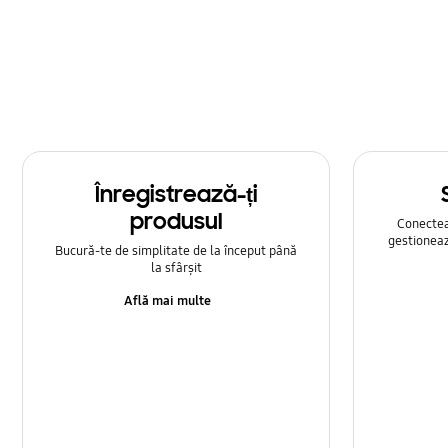
Multimedia
Rețea și WiFi
Samsung Apps
Setare
Înregistrează-ți
Sunet
produsul
Conecteaz
gestioneaz
Bucură-te de simplitate de la început până
la sfârșit
Află mai multe