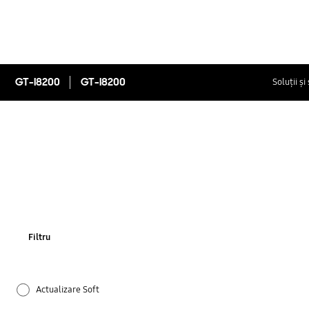
GT-I8200
GT-I8200
Soluții și
Filtru
Actualizare Soft