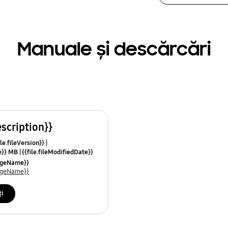
Manuale și descărcări
escription}}
le.fileVersion}}
ze}} MB
{{file.fileModifiedDate}}
mes}}
uageName}}
uageName}}
ți