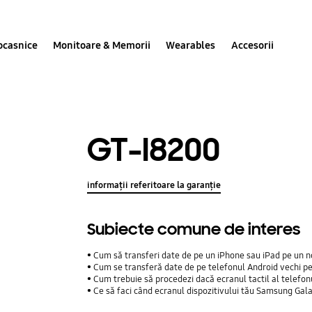
ocasnice
Monitoare & Memorii
Wearables
Accesorii
GT-I8200
informații referitoare la garanție
Subiecte comune de interes
Cum să transferi date de pe un iPhone sau iPad pe un n
Cum se transferă date de pe telefonul Android vechi p
Cum trebuie să procedezi dacă ecranul tactil al telefo
Ce să faci când ecranul dispozitivului tău Samsung Gal