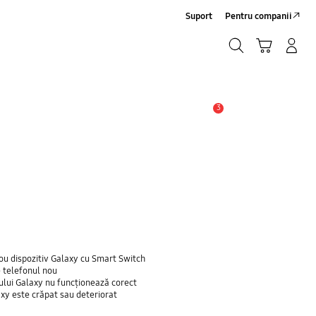
Suport
Pentru companii
Căutare
Conectare/Înregistrare
Coş de cumpărături
Căutare
3
Alertă
ou dispozitiv Galaxy cu Smart Switch
e telefonul nou
nului Galaxy nu funcționează corect
axy este crăpat sau deteriorat