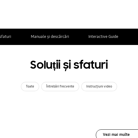
 sfaturi
Manuale și descărcări
Interactive Guide
Soluții și sfaturi
Toate
Întrebări frecvente
Instrucţiuni video
Vezi mai multe