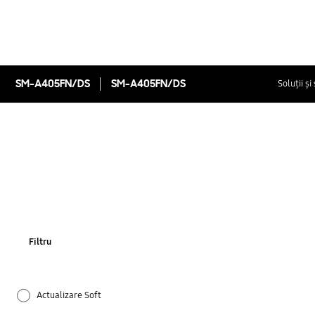
SM-A405FN/DS
SM-A405FN/DS
Soluții și
Filtru
Actualizare Soft