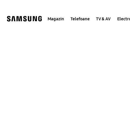
Skip
to
content
Magazin
Telefoane
TV & AV
Electr