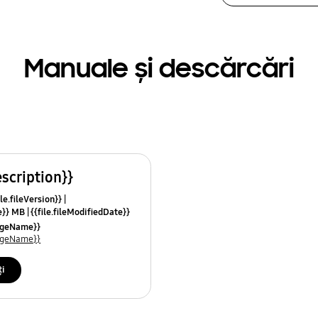
Manuale și descărcări
escription}}
le.fileVersion}}
ze}} MB
{{file.fileModifiedDate}}
mes}}
uageName}}
uageName}}
ți