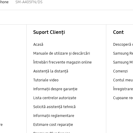
phone
SM-A405FN/DS
Suport Clienți
Cont
Acasă
Descoperă 
Manuale de utilizare și descărcări
Samsung R
Întrebări frecvente magazin online
Samsung M
Asistență la distanță
Comenzi
Tutoriale video
Contul meu
Informații despre garanție
Înregistrar
Lista centrelor autorizate
Cupoane re
Solicită asistență tehnică
Informații reglementare
re
Estimare cost reparație