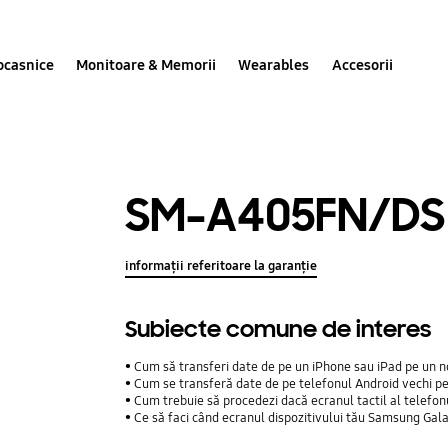
ocasnice
Monitoare & Memorii
Wearables
Accesorii
SM-A405FN/DS
informații referitoare la garanție
Subiecte comune de interes
Cum să transferi date de pe un iPhone sau iPad pe un n
Cum se transferă date de pe telefonul Android vechi p
Cum trebuie să procedezi dacă ecranul tactil al telefo
Ce să faci când ecranul dispozitivului tău Samsung Gal