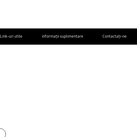
Link-uri utile
informații suplimentare
Contactaţi-ne