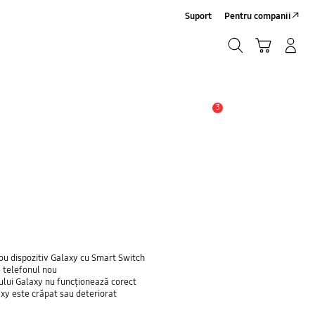
Suport
Pentru companii
Căutare
Conectare/Înregistrare
Coş de cumpărături
Căutare
3
Alertă
ou dispozitiv Galaxy cu Smart Switch
e telefonul nou
nului Galaxy nu funcționează corect
axy este crăpat sau deteriorat