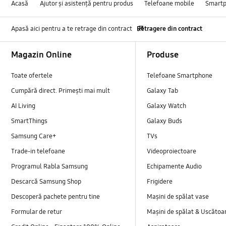
Acasă
Ajutor și asistență pentru produs
Telefoane mobile
Smart
Apasă aici pentru a te retrage din contract
Retragere din contract
Footer Navigation
Magazin Online
Produse
Toate ofertele
Telefoane Smartphone
Cumpără direct. Primești mai mult
Galaxy Tab
AI Living
Galaxy Watch
SmartThings
Galaxy Buds
Samsung Care+
TVs
Trade-in telefoane
Videoproiectoare
Programul Rabla Samsung
Echipamente Audio
Descarcă Samsung Shop
Frigidere
Descoperă pachete pentru tine
Mașini de spălat vase
Formular de retur
Mașini de spălat & Uscătoa