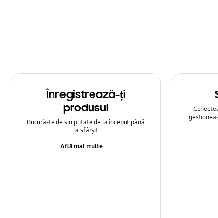
Multimedia
Rețea și WiFi
Samsung Apps
Setare
Înregistrează-ți
Sunet
produsul
Conecteaz
gestioneaz
Bucură-te de simplitate de la început până
la sfârșit
Află mai multe