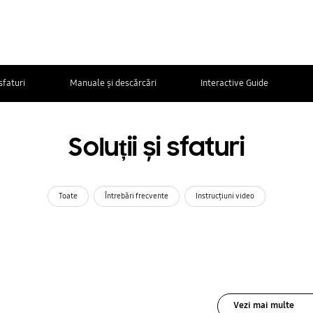
 sfaturi
Manuale și descărcări
Interactive Guide
Soluții și sfaturi
Toate
Întrebări frecvente
Instrucţiuni video
Vezi mai multe