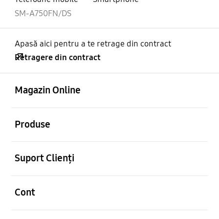
SM-A750FN/DS
Apasă aici pentru a te retrage din contract
Retragere din contract
Deschis
Footer Navigation
Magazin Online
Deschis
Produse
Deschis
Suport Clienți
Deschis
Cont
Deschis