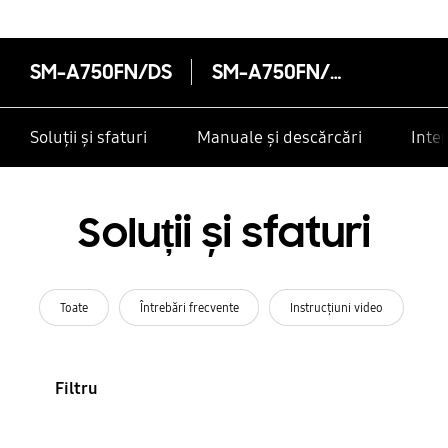
SM-A750FN/DS
SM-A750FN/DS
Soluții și sfaturi
Manuale și descărcări
Inte
Soluții și sfaturi
Toate
Întrebări frecvente
Instrucţiuni video
Filtru