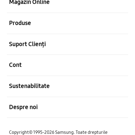
Magazin Online
Deschis
Produse
Deschis
Suport Clienți
Deschis
Cont
Deschis
Sustenabilitate
Deschis
Despre noi
Copyright© 1995-2026 Samsung. Toate drepturile