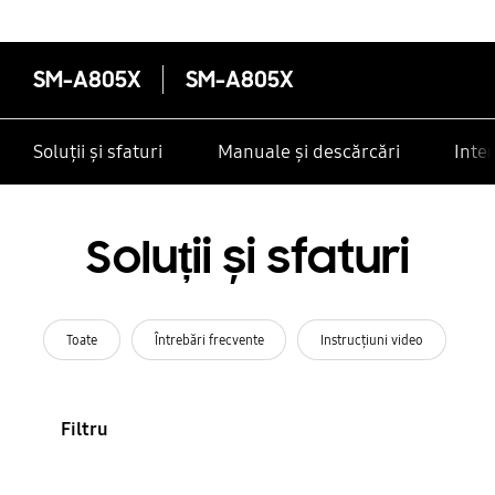
SM-A805X
SM-A805X
Soluții și sfaturi
Manuale și descărcări
Inte
Soluții și sfaturi
Toate
Întrebări frecvente
Instrucţiuni video
Filtru