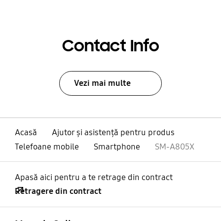
Contact Info
Vezi mai multe
Acasă
Ajutor și asistență pentru produs
Telefoane mobile
Smartphone
SM-A805X
Apasă aici pentru a te retrage din contract
Retragere din contract
Deschis
Footer Navigation