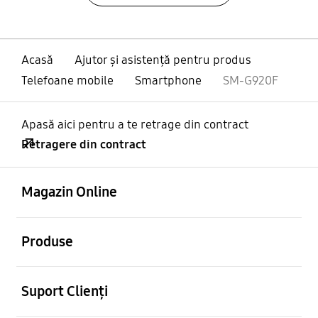
Acasă
Ajutor și asistență pentru produs
Telefoane mobile
Smartphone
SM-G920F
Apasă aici pentru a te retrage din contract
Retragere din contract
Deschis
Footer Navigation
Magazin Online
Deschis
Produse
Deschis
Suport Clienți
Deschis