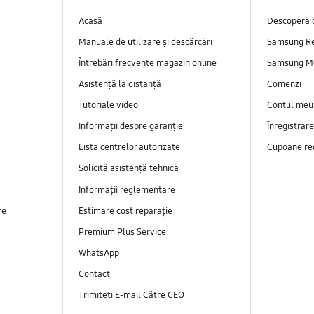
Acasă
Descoperă 
Manuale de utilizare și descărcări
Samsung R
Întrebări frecvente magazin online
Samsung M
Asistență la distanță
Comenzi
Tutoriale video
Contul meu
Informații despre garanție
Înregistrar
Lista centrelor autorizate
Cupoane re
Solicită asistență tehnică
Informații reglementare
re
Estimare cost reparație
Premium Plus Service
WhatsApp
Contact
Trimiteți E-mail Către CEO