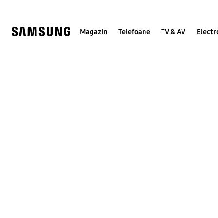
Skip
to
content
Magazin
Telefoane
TV & AV
Electr