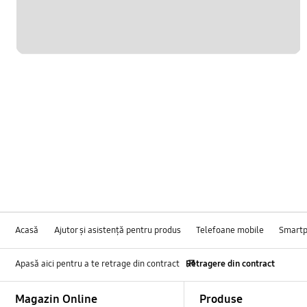
Acasă
Ajutor și asistență pentru produs
Telefoane mobile
Smart
Apasă aici pentru a te retrage din contract
Retragere din contract
Footer Navigation
Magazin Online
Produse