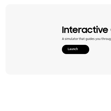
Multimedia
Rețea și WiFi
Samsung Apps
Interactive
Setare
A simulator that guides you throug
Sunet
Launch