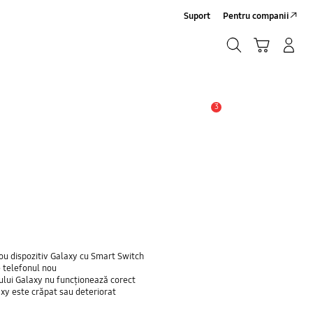
Suport
Pentru companii
Căutare
Conectare/Înregistrare
Coş de cumpărături
Căutare
3
Alertă
ou dispozitiv Galaxy cu Smart Switch
e telefonul nou
nului Galaxy nu funcționează corect
axy este crăpat sau deteriorat