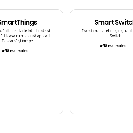
SmartThings
Smart Switc
ă dispozitivele inteligente și
Transferul datelor ușor și rapi
ă-ți casa cu o singură aplicație.
Switch
Descarcă și începe
Află mai multe
Află mai multe