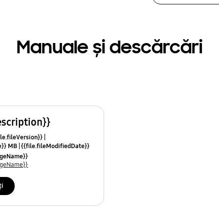
Manuale și descărcări
escription}}
le.fileVersion}}
ze}} MB
{{file.fileModifiedDate}}
mes}}
uageName}}
uageName}}
ți