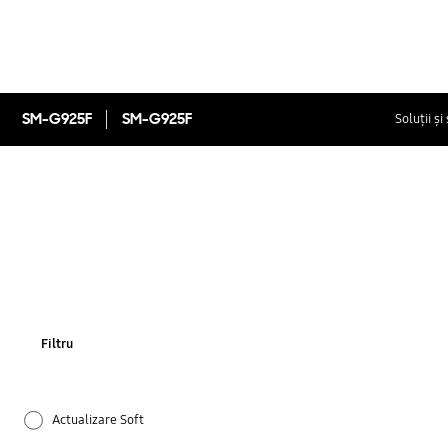
SM-G925F
SM-G925F
Soluții și
Filtru
Actualizare Soft