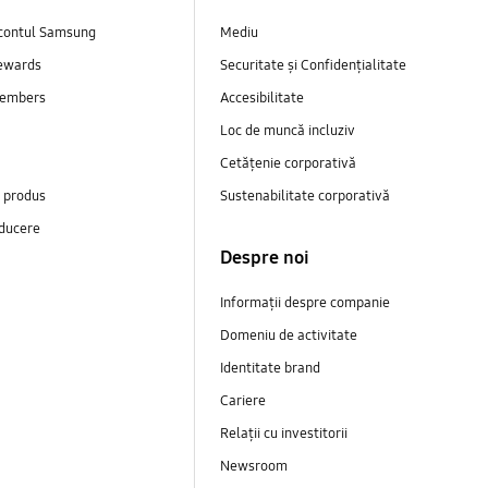
contul Samsung
Mediu
ewards
Securitate și Confidențialitate
embers
Accesibilitate
Loc de muncă incluziv
Cetățenie corporativă
e produs
Sustenabilitate corporativă
ducere
Despre noi
Informații despre companie
Domeniu de activitate
Identitate brand
Cariere
Relații cu investitorii
Newsroom