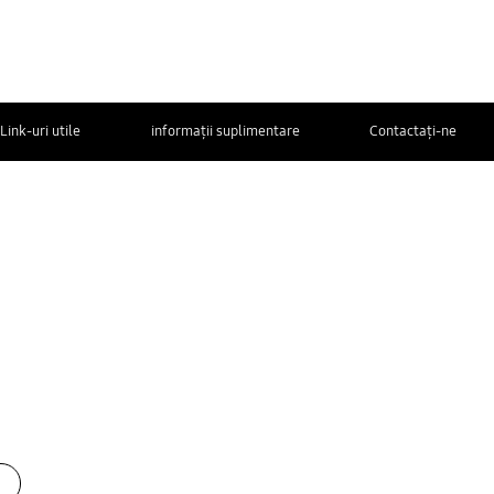
Link-uri utile
informații suplimentare
Contactaţi-ne