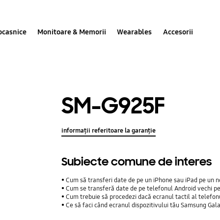
ocasnice
Monitoare & Memorii
Wearables
Accesorii
SM-G925F
informații referitoare la garanție
Subiecte comune de interes
Cum să transferi date de pe un iPhone sau iPad pe un n
Cum se transferă date de pe telefonul Android vechi p
Cum trebuie să procedezi dacă ecranul tactil al telefo
Ce să faci când ecranul dispozitivului tău Samsung Gal