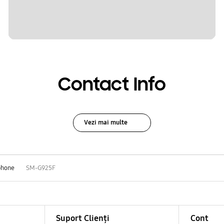
Contact Info
Vezi mai multe
phone
SM-G925F
Suport Clienți
Cont