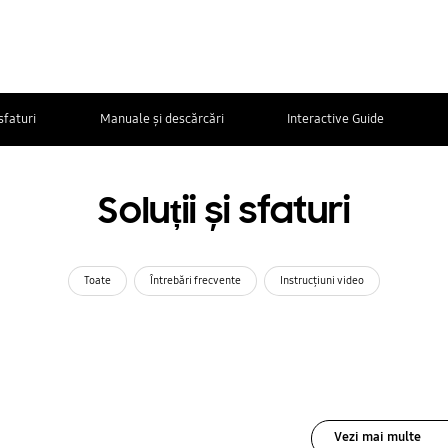
 sfaturi
Manuale și descărcări
Interactive Guide
Soluții și sfaturi
Toate
Întrebări frecvente
Instrucţiuni video
Vezi mai multe