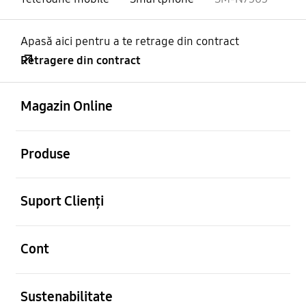
Apasă aici pentru a te retrage din contract
Retragere din contract
Deschis
Footer Navigation
Magazin Online
Deschis
Produse
Deschis
Suport Clienți
Deschis
Cont
Deschis
Sustenabilitate