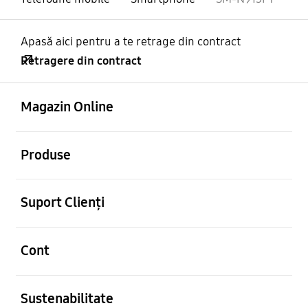
Apasă aici pentru a te retrage din contract
Retragere din contract
Deschis
Footer Navigation
Magazin Online
Deschis
Produse
Deschis
Suport Clienți
Deschis
Cont
Deschis
Sustenabilitate