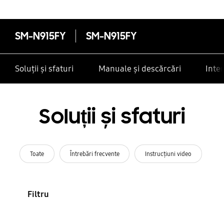
SM-N915FY
SM-N915FY
Soluții și sfaturi
Manuale și descărcări
Inte
Soluții și sfaturi
Toate
Întrebări frecvente
Instrucţiuni video
Filtru